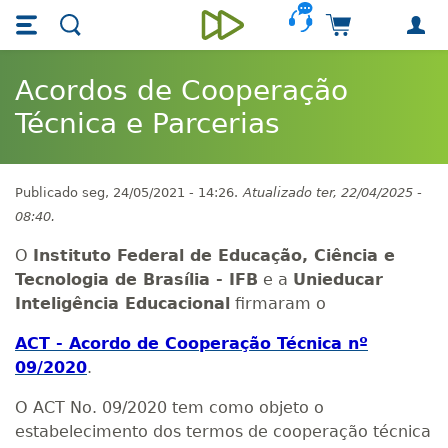
Skip main navigation
Skip to main content
Carrinho de 
Unieducar
Acordos de Cooperação
Técnica e Parcerias
Publicado
seg, 24/05/2021 - 14:26.
Atualizado
ter, 22/04/2025 -
08:40.
O
Instituto Federal de Educação, Ciência e
Tecnologia de Brasília - IFB
e a
Unieducar
Inteligência Educacional
firmaram o
ACT - Acordo de Cooperação Técnica nº
09/2020
.
O ACT No. 09/2020 tem como objeto o
estabelecimento dos termos de cooperação técnica