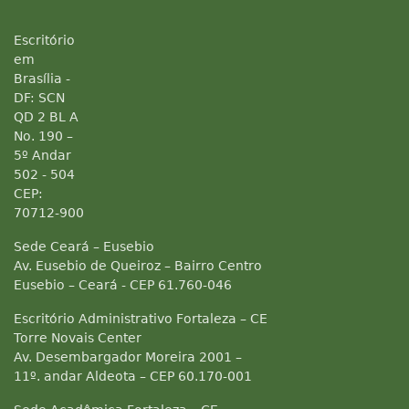
Escritório
em
Brasília -
DF: SCN
QD 2 BL A
No. 190 –
5º Andar
502 - 504
CEP:
70712-900
Sede Ceará – Eusebio
Av. Eusebio de Queiroz – Bairro Centro
Eusebio – Ceará - CEP 61.760-046
Escritório Administrativo Fortaleza – CE
Torre Novais Center
Av. Desembargador Moreira 2001 –
11º. andar Aldeota – CEP 60.170-001