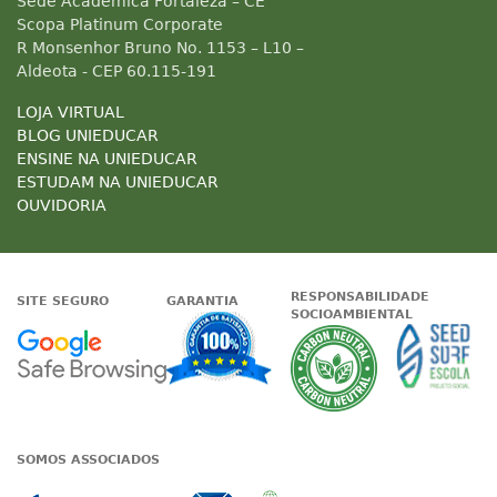
Sede Acadêmica Fortaleza – CE
Scopa Platinum Corporate
R Monsenhor Bruno No. 1153 – L10 –
Aldeota - CEP 60.115-191
LOJA VIRTUAL
BLOG UNIEDUCAR
ENSINE NA UNIEDUCAR
ESTUDAM NA UNIEDUCAR
OUVIDORIA
RESPONSABILIDADE
SITE SEGURO
GARANTIA
SOCIOAMBIENTAL
Google - Status do site no Nave
Garantia de satisfaçã
A Unieduc
SOMOS ASSOCIADOS
Associada a ABED
Associada a CRA-CE
Associada a IE