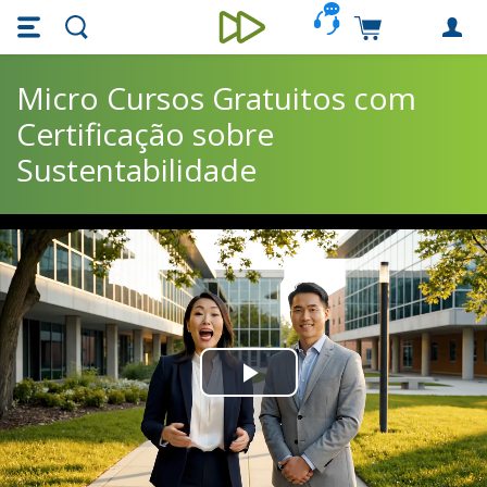
Skip main navigation
Skip to main content
Carrinho de c
Unieducar
Micro Cursos Gratuitos com
Certificação sobre
Sustentabilidade
Play
Video