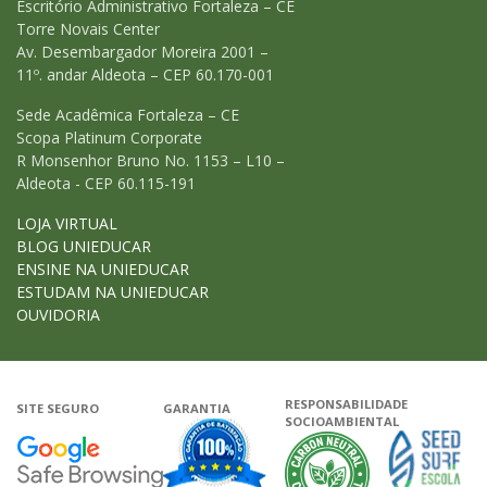
Escritório Administrativo Fortaleza – CE
Torre Novais Center
Av. Desembargador Moreira 2001 –
11º. andar Aldeota – CEP 60.170-001
Sede Acadêmica Fortaleza – CE
Scopa Platinum Corporate
R Monsenhor Bruno No. 1153 – L10 –
Aldeota - CEP 60.115-191
LOJA VIRTUAL
BLOG UNIEDUCAR
ENSINE NA UNIEDUCAR
ESTUDAM NA UNIEDUCAR
OUVIDORIA
RESPONSABILIDADE
SITE SEGURO
GARANTIA
SOCIOAMBIENTAL
Google - Status do site no Navega
Garantia de satisfação
A Unieduca