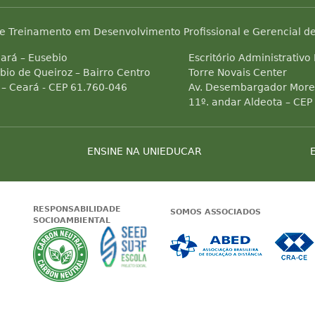
e Treinamento em Desenvolvimento Profissional e Gerencial de
ará – Eusebio
Escritório Administrativo
bio de Queiroz – Bairro Centro
Torre Novais Center
 – Ceará - CEP 61.760-046
Av. Desembargador Morei
11º. andar Aldeota – CEP
ENSINE NA UNIEDUCAR
RESPONSABILIDADE
SOMOS ASSOCIADOS
SOCIOAMBIENTAL
 Status do site no Navegação segura
Garantia de satisfação
A Unieducar neutraliza a emissão de gas
Seed Surf Escola projeto soc