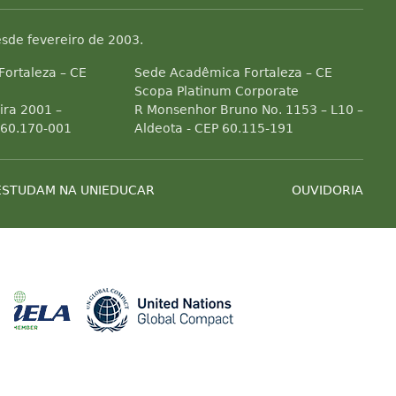
sde fevereiro de 2003.
 Fortaleza – CE
Sede Acadêmica Fortaleza – CE
Scopa Platinum Corporate
ra 2001 –
R Monsenhor Bruno No. 1153 – L10 –
 60.170-001
Aldeota - CEP 60.115-191
ESTUDAM NA UNIEDUCAR
OUVIDORIA
Associada a ABED
Associada a CRA-CE
Associada a IELA
Associada a 
es de efeito estufa
ial