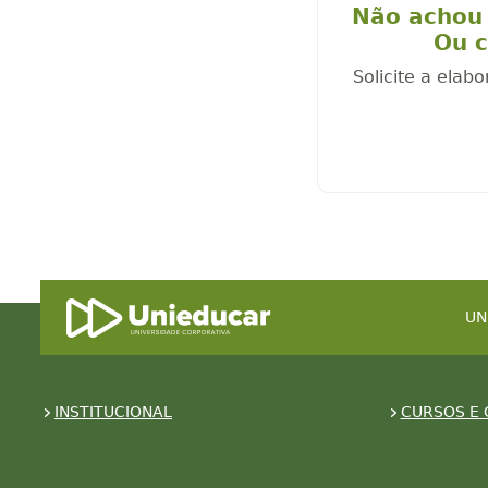
Não achou 
Ou c
Solicite a elab
UN
INSTITUCIONAL
CURSOS E 