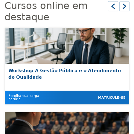
Cursos online em
Anterior
destaque
Workshop A Gestão Pública e o Atendimento
de Qualidade
Escolha sua carga
MATRICULE-SE
horária