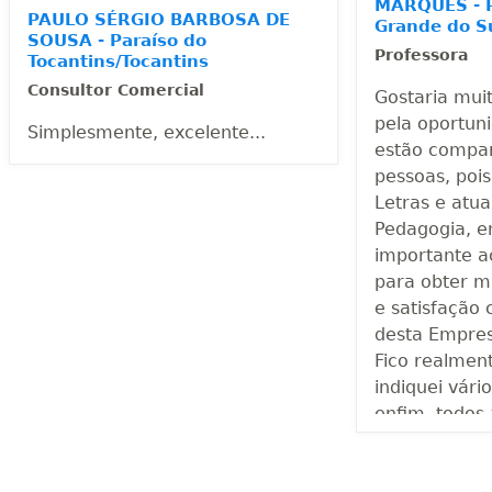
MARQUES - P
PAULO SÉRGIO BARBOSA DE
Grande do S
SOUSA - Paraíso do
Professora
Tocantins/Tocantins
Consultor Comercial
Gostaria mui
pela oportun
Simplesmente, excelente...
estão compar
pessoas, poi
Letras e atu
Pedagogia, e
importante a
para obter m
e satisfação
desta Empre
Fico realment
indiquei vári
enfim, todos
na Área da E