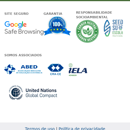
RESPONSABILIDADE
SITE SEGURO
GARANTIA
SOCIOAMBIENTAL
Google - Status do site no Nave
Garantia de satisfaçã
A Unieduc
SOMOS ASSOCIADOS
Associada a ABED
Associada a CRA-CE
Associada a IE
Associada a UN Global
Termos de uso
|
Política de privacidade