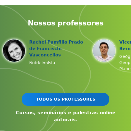
Nossos professores
Rachel Pamfilio Prado
Vice
de Francischi
Bern
Vasconcellos
Geógr
Geop
Nutricionista
Plane
TODOS OS PROFESSORES
Cursos, seminários e palestras online
autorais.