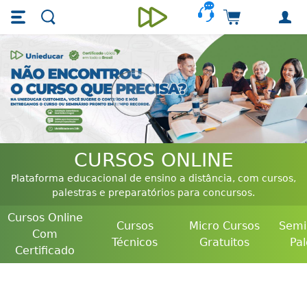
Skip main navigation
Skip to main content
Carrinho de 
Unieducar -
CURSOS ONLINE
Plataforma educacional de ensino a distância, com cursos,
palestras e preparatórios para concursos.
Cursos Online
Cursos
Micro Cursos
Semi
Com
Técnicos
Gratuitos
Pal
Certificado