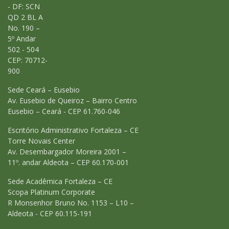
- DF: SCN
QD 2 BL A
No. 190 –
5º Andar
502 - 504
CEP: 70712-
900
Sede Ceará – Eusebio
Av. Eusebio de Queiroz – Bairro Centro
Eusebio – Ceará - CEP 61.760-046
Escritório Administrativo Fortaleza – CE
Torre Novais Center
Av. Desembargador Moreira 2001 –
11º. andar Aldeota – CEP 60.170-001
Sede Acadêmica Fortaleza – CE
Scopa Platinum Corporate
R Monsenhor Bruno No. 1153 – L10 –
Aldeota - CEP 60.115-191