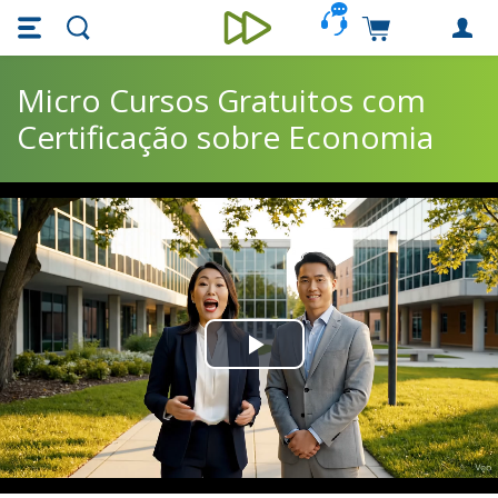
Skip main navigation
Skip to main content
Carrinho de c
Unieducar
Micro Cursos Gratuitos com
Certificação sobre Economia
Play
Video