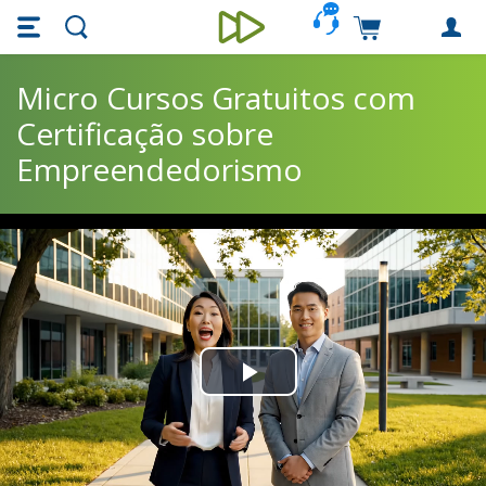
Skip main navigation
Skip to main content
Carrinho de c
Unieducar
Micro Cursos Gratuitos com
Certificação sobre
Empreendedorismo
Play
Video