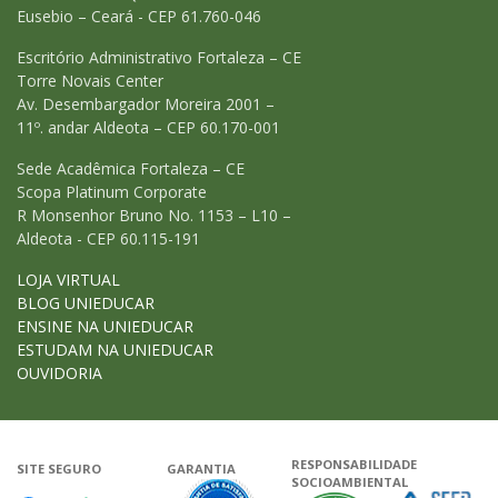
Eusebio – Ceará - CEP 61.760-046
Escritório Administrativo Fortaleza – CE
Torre Novais Center
Av. Desembargador Moreira 2001 –
11º. andar Aldeota – CEP 60.170-001
Sede Acadêmica Fortaleza – CE
Scopa Platinum Corporate
R Monsenhor Bruno No. 1153 – L10 –
Aldeota - CEP 60.115-191
LOJA VIRTUAL
BLOG UNIEDUCAR
ENSINE NA UNIEDUCAR
ESTUDAM NA UNIEDUCAR
OUVIDORIA
RESPONSABILIDADE
SITE SEGURO
GARANTIA
SOCIOAMBIENTAL
Google - Status do site no Navega
Garantia de satisfação