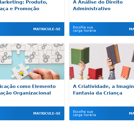
Marketing: Produto,
A Análise do Direito
raça e Promoção
Administrativo
Escolha sua
MATRICULE-SE
MA
carga horária
icação como Elemento
A Criatividade, a Imagi
ação Organizacional
Fantasia da Criança
Escolha sua
MATRICULE-SE
MA
carga horária