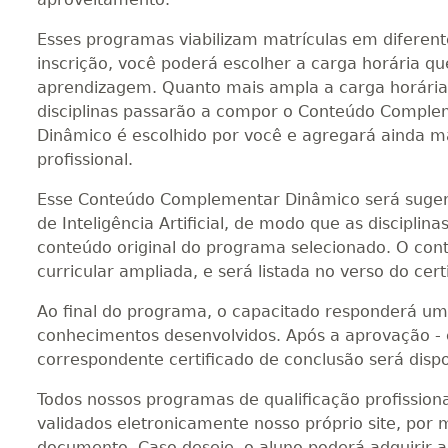
Esses programas viabilizam matrículas em diferen
inscrição, você poderá escolher a carga horária q
aprendizagem. Quanto mais ampla a carga horária
disciplinas passarão a compor o Conteúdo Compl
Dinâmico é escolhido por você e agregará ainda ma
profissional.
Esse Conteúdo Complementar Dinâmico será sugerid
de Inteligência Artificial, de modo que as discipli
conteúdo original do programa selecionado. O co
curricular ampliada, e será listada no verso do cert
Ao final do programa, o capacitado responderá um
conhecimentos desenvolvidos. Após a aprovação - co
correspondente certificado de conclusão será dispo
Todos nossos programas de qualificação profission
validados eletronicamente nosso próprio site, por m
documento. Caso deseje, o aluno poderá adquirir 