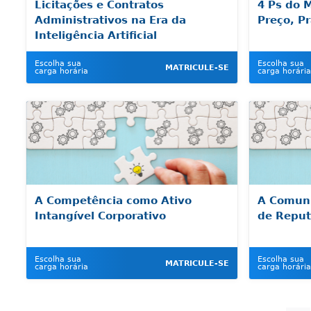
Licitações e Contratos
4 Ps do 
Administrativos na Era da
Preço, P
Inteligência Artificial
Escolha sua
Escolha sua
MATRICULE-SE
carga horária
carga horária
A Competência como Ativo
A Comun
Intangível Corporativo
de Reput
Escolha sua
Escolha sua
MATRICULE-SE
carga horária
carga horária