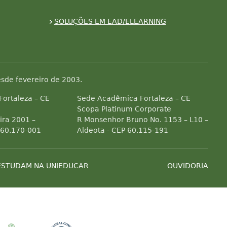
SOLUÇÕES EM EAD/ELEARNING
sde fevereiro de 2003.
 Fortaleza – CE
Sede Acadêmica Fortaleza – CE
Scopa Platinum Corporate
ra 2001 –
R Monsenhor Bruno No. 1153 – L10 –
 60.170-001
Aldeota - CEP 60.115-191
ESTUDAM NA UNIEDUCAR
OUVIDORIA
Associada a ABED
Associada a CRA-CE
Associada a IELA
Associada a 
es de efeito estufa
ial