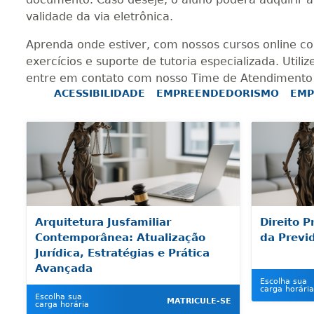
validade da via eletrônica.
Aprenda onde estiver, com nossos cursos online 
exercícios e suporte de tutoria especializada. Util
entre em contato com nosso Time de Atendimento 
ACESSIBILIDADE
EMPREENDEDORISMO
EMP
Arquitetura Jusfamiliar
Direito P
Contemporânea: Atualização
da Previ
Jurídica, Estratégias e Prática
Avançada
Escolha sua
carga horária
Escolha sua
MATRICULE-SE
carga horária