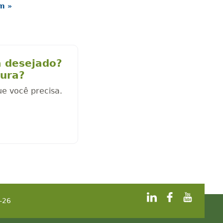
im »
a desejado?
cura?
ue você precisa.
-26