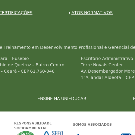
CERTIFICAÇÕES
ATOS NORMATIVOS
e Treinamento em Desenvolvimento Profissional e Gerencial de
ará – Eusebio
Escritório Administrativo
bio de Queiroz – Bairro Centro
Torre Novais Center
 – Ceará - CEP 61.760-046
Av. Desembargador Morei
11º. andar Aldeota – CEP
ENSINE NA UNIEDUCAR
RESPONSABILIDADE
SOMOS ASSOCIADOS
SOCIOAMBIENTAL
 Status do site no Navegação segura
Garantia de satisfação
A Unieducar neutraliza a emissão de gas
Seed Surf Escola projeto soc