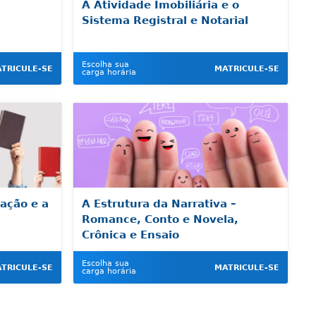
A Atividade Imobiliária e o
Sistema Registral e Notarial
Escolha sua
TRICULE-SE
MATRICULE-SE
carga horária
nação e a
A Estrutura da Narrativa –
Romance, Conto e Novela,
Crônica e Ensaio
Escolha sua
TRICULE-SE
MATRICULE-SE
carga horária