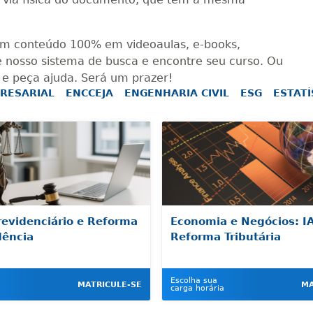
com conteúdo 100% em videoaulas, e-books,
ize nosso sistema de busca e encontre seu curso. Ou
e peça ajuda. Será um prazer!
RESARIAL
ENCCEJA
ENGENHARIA CIVIL
ESG
ESTATÍ
revidenciário e Reforma
Economia e Negócios: IA
dência
Reforma Tributária
Escolha sua
MATRICULE-SE
MA
carga horária