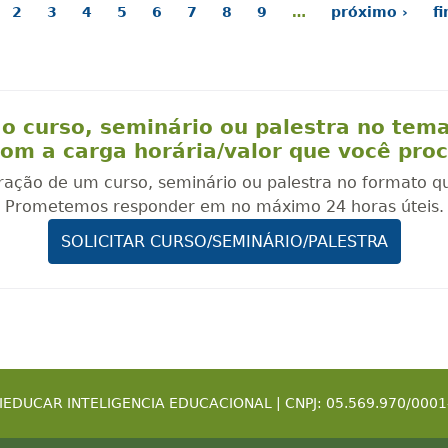
2
3
4
5
6
7
8
9
…
próximo ›
f
o curso, seminário ou palestra no tem
om a carga horária/valor que você pro
oração de um curso, seminário ou palestra no formato q
Prometemos responder em no máximo 24 horas úteis.
SOLICITAR CURSO/SEMINÁRIO/PALESTRA
IEDUCAR INTELIGENCIA EDUCACIONAL | CNPJ: 05.569.970/0001