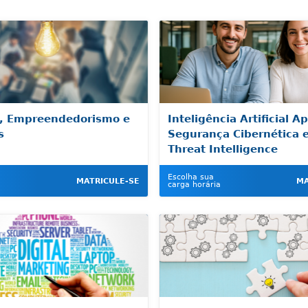
, Empreendedorismo e
Inteligência Artificial A
s
Segurança Cibernética 
Threat Intelligence
Escolha sua
MATRICULE-SE
MA
carga horária