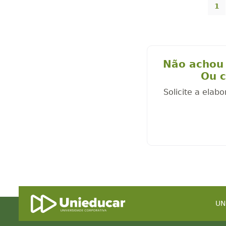
1
Não achou 
Ou c
Solicite a elab
UN