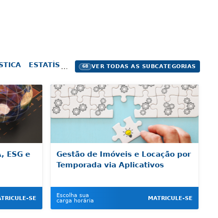
STICA
ESTATÍSTICA APLICADA À GESTÃO PÚBLICA
ÉTI
VER TODAS AS SUBCATEGORIAS
68
, ESG e
Gestão de Imóveis e Locação por
Temporada via Aplicativos
Escolha sua
TRICULE-SE
MATRICULE-SE
carga horária