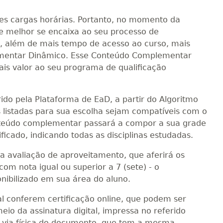
tes cargas horárias. Portanto, no momento da
ue melhor se encaixa ao seu processo de
, além de mais tempo de acesso ao curso, mais
ementar Dinâmico. Esse Conteúdo Complementar
is valor ao seu programa de qualificação
o pela Plataforma de EaD, a partir do Algoritmo
nas listadas para sua escolha sejam compatíveis com o
nteúdo complementar passará a compor a sua grade
ificado, indicando todas as disciplinas estudadas.
a avaliação de aproveitamento, que aferirá os
m nota igual ou superior a 7 (sete) - o
nibilizado em sua área do aluno.
al conferem certificação online, que podem ser
eio da assinatura digital, impressa no referido
a via física do documento, que tem a mesma