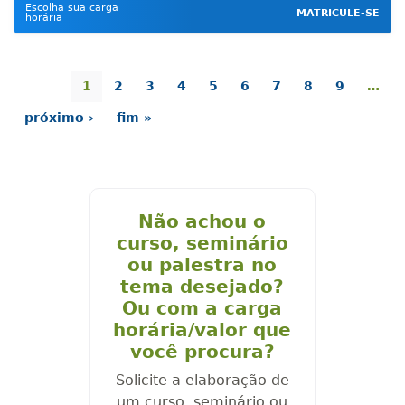
Escolha sua carga
MATRICULE-SE
horária
1
2
3
4
5
6
7
8
9
…
próximo ›
fim »
Não achou o
curso, seminário
ou palestra no
tema desejado?
Ou com a carga
horária/valor que
você procura?
Solicite a elaboração de
um curso, seminário ou