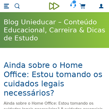
Skip main navigation
Skip to main content
Carrinho de 
Unieducar
Blog Unieducar – Conteúdo
Educacional, Carreira & Dicas
de Estudo
Ainda sobre o Home
Office: Estou tomando os
cuidados legais
necessários?
Ainda sobre o Home Office: Estou tomando os