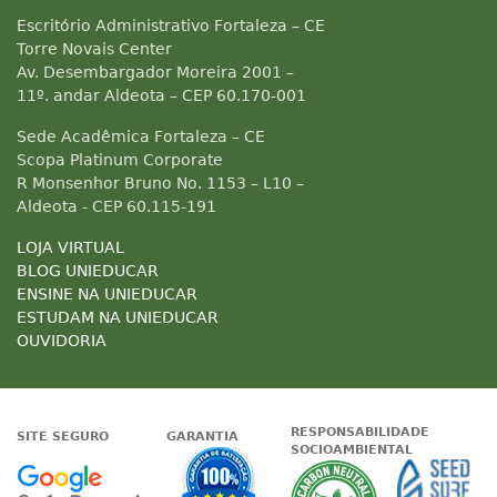
Escritório Administrativo Fortaleza – CE
Torre Novais Center
Av. Desembargador Moreira 2001 –
11º. andar Aldeota – CEP 60.170-001
Sede Acadêmica Fortaleza – CE
Scopa Platinum Corporate
R Monsenhor Bruno No. 1153 – L10 –
Aldeota - CEP 60.115-191
LOJA VIRTUAL
BLOG UNIEDUCAR
ENSINE NA UNIEDUCAR
ESTUDAM NA UNIEDUCAR
OUVIDORIA
RESPONSABILIDADE
SITE SEGURO
GARANTIA
SOCIOAMBIENTAL
Google - Status do site no Nave
Garantia de satisfaçã
A Unieduc