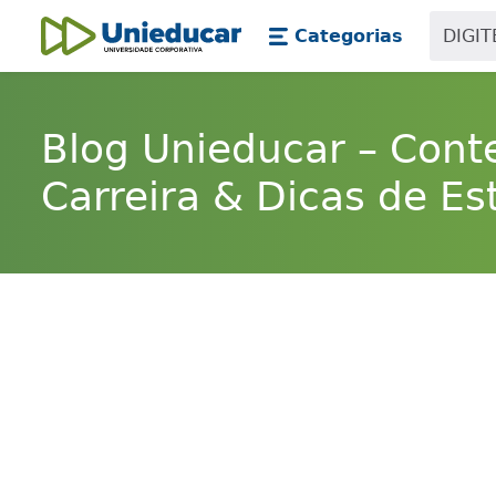
Skip main navigation
Skip to main content
Categorias
Unieducar
Blog Unieducar – Cont
Carreira & Dicas de Es