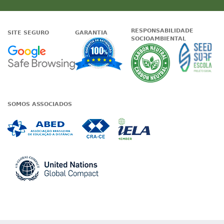
RESPONSABILIDADE
SITE SEGURO
GARANTIA
SOCIOAMBIENTAL
Google - Status do site no Nave
Garantia de satisfaçã
A Unieduc
SOMOS ASSOCIADOS
Associada a ABED
Associada a CRA-CE
Associada a IE
Associada a UN Global