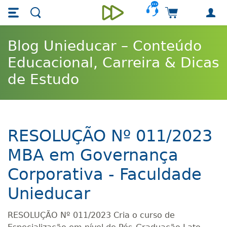
Skip main navigation
Skip to main content
Carrinho de 
Unieducar
Blog Unieducar – Conteúdo
Educacional, Carreira & Dicas
de Estudo
RESOLUÇÃO Nº 011/2023
MBA em Governança
Corporativa - Faculdade
Unieducar
RESOLUÇÃO Nº 011/2023 Cria o curso de