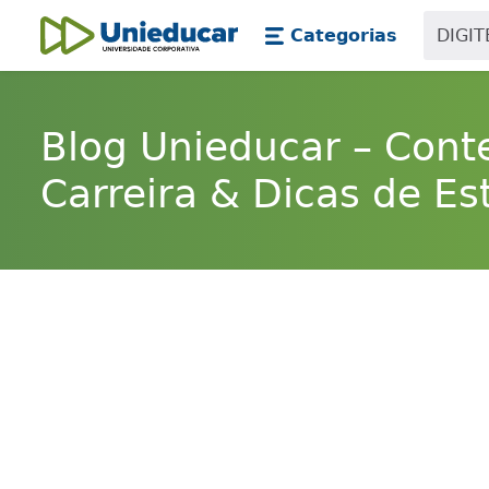
Skip main navigation
Skip to main content
Categorias
Unieducar
Blog Unieducar – Cont
Carreira & Dicas de Es