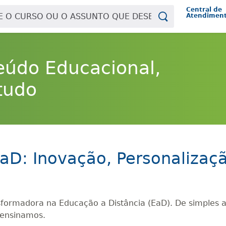
Central de
Atendimen
eúdo Educacional,
tudo
a EaD: Inovação, Personaliza
ansformadora na Educação a Distância (EaD). De simples a
 ensinamos.