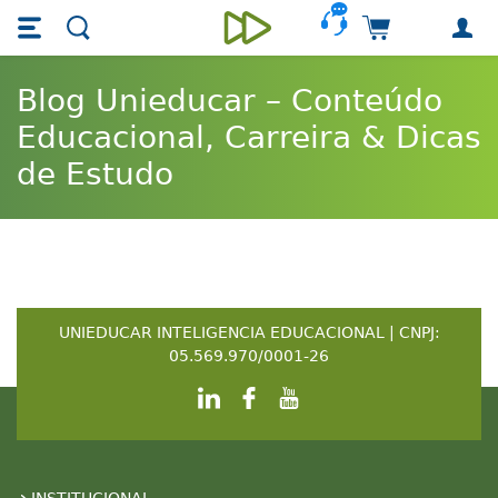
Skip main navigation
Skip to main content
Carrinho de 
Unieducar
Blog Unieducar – Conteúdo
Educacional, Carreira & Dicas
de Estudo
UNIEDUCAR INTELIGENCIA EDUCACIONAL | CNPJ:
05.569.970/0001-26