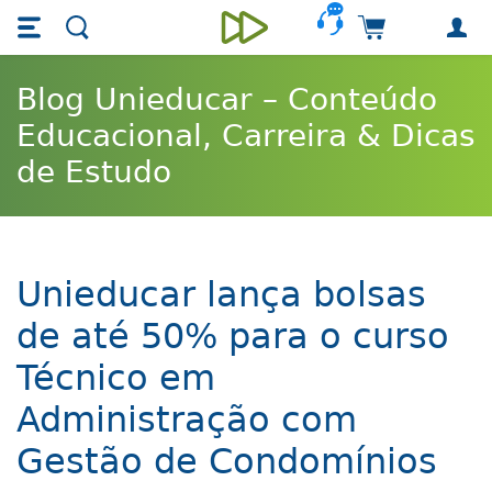
Skip main navigation
Skip to main content
Carrinho de 
Unieducar
Blog Unieducar – Conteúdo
Educacional, Carreira & Dicas
de Estudo
Unieducar lança bolsas
de até 50% para o curso
Técnico em
Administração com
Gestão de Condomínios