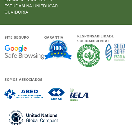
ESTUDAM NA UNIEDUCAR
OUVIDORIA
RESPONSABILIDADE
SITE SEGURO
GARANTIA
SOCIOAMBIENTAL
Google - Status do site no Nave
Garantia de satisfaçã
A Unieduc
SOMOS ASSOCIADOS
Associada a ABED
Associada a CRA-CE
Associada a IE
Associada a UN Global