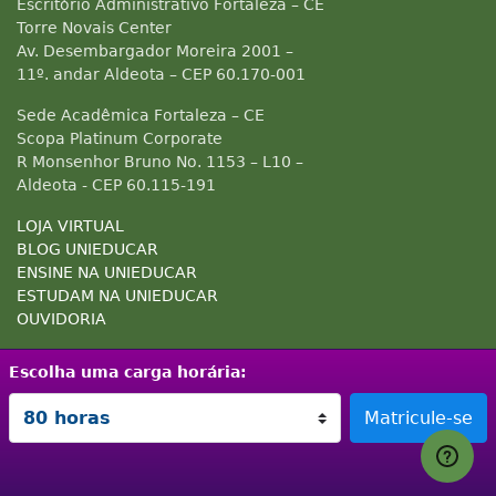
Escritório Administrativo Fortaleza – CE
Torre Novais Center
Av. Desembargador Moreira 2001 –
11º. andar Aldeota – CEP 60.170-001
Sede Acadêmica Fortaleza – CE
Scopa Platinum Corporate
R Monsenhor Bruno No. 1153 – L10 –
Aldeota - CEP 60.115-191
LOJA VIRTUAL
BLOG UNIEDUCAR
ENSINE NA UNIEDUCAR
ESTUDAM NA UNIEDUCAR
OUVIDORIA
Escolha uma carga horária:
RESPONSABILIDADE
SITE SEGURO
GARANTIA
SOCIOAMBIENTAL
Google - Status do site no Nave
Garantia de satisfaçã
A Unieduc