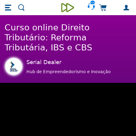
Skip main navigation
Skip to main content
Carrinho de 
Unieducar
Curso online Direito
Tributário: Reforma
Tributária, IBS e CBS
Serial Dealer
Hub de Empreendedorismo e Inovação