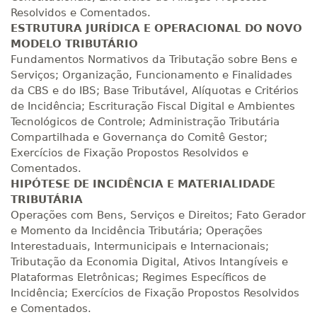
R$ 1.189,66
Resolvidos e Comentados.
240 H
30
dias
90
dias
Matricular
ESTRUTURA JURÍDICA E OPERACIONAL DO NOVO
MODELO TRIBUTÁRIO
Fundamentos Normativos da Tributação sobre Bens e
R$ 1.288,78
260 H
33
dias
90
dias
Serviços; Organização, Funcionamento e Finalidades
Matricular
da CBS e do IBS; Base Tributável, Alíquotas e Critérios
de Incidência; Escrituração Fiscal Digital e Ambientes
R$ 1.387,93
Tecnológicos de Controle; Administração Tributária
280 H
35
dias
120
dias
Matricular
Compartilhada e Governança do Comitê Gestor;
Exercícios de Fixação Propostos Resolvidos e
Comentados.
R$ 1.487,06
300 H
38
dias
120
dias
HIPÓTESE DE INCIDÊNCIA E MATERIALIDADE
Matricular
TRIBUTÁRIA
Operações com Bens, Serviços e Direitos; Fato Gerador
R$ 1.586,20
e Momento da Incidência Tributária; Operações
320 H
40
dias
120
dias
Interestaduais, Intermunicipais e Internacionais;
Matricular
Tributação da Economia Digital, Ativos Intangíveis e
Plataformas Eletrônicas; Regimes Específicos de
R$ 1.685,33
340 H
Incidência; Exercícios de Fixação Propostos Resolvidos
43
dias
120
dias
Matricular
e Comentados.