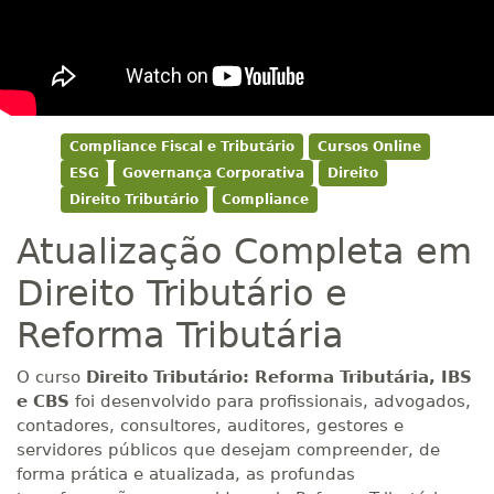
Compliance Fiscal e Tributário
Cursos Online
ESG
Governança Corporativa
Direito
Direito Tributário
Compliance
Atualização Completa em
Direito Tributário e
Reforma Tributária
O curso
Direito Tributário: Reforma Tributária, IBS
e CBS
foi desenvolvido para profissionais, advogados,
contadores, consultores, auditores, gestores e
servidores públicos que desejam compreender, de
forma prática e atualizada, as profundas