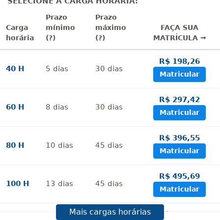
SELECIONE A CARGA HORÁRIA:
Prazo
Prazo
Carga
mínimo
máximo
FAÇA SUA
horária
(?)
(?)
MATRÍCULA →
R$ 198,26
40 H
5
dias
30
dias
Matricular
R$ 297,42
60 H
8
dias
30
dias
Matricular
R$ 396,55
80 H
10
dias
45
dias
Matricular
R$ 495,69
100 H
13
dias
45
dias
Matricular
Mais cargas horárias
R$ 594,81