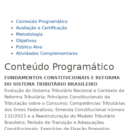
120 H
15
dias
60
dias
Matricular
R$ 693,96
Conteúdo Programático
140 H
18
dias
60
dias
Matricular
Avaliação e Certificação
Metodologia
Objetivos
R$ 793,10
160 H
20
dias
60
dias
Público Alvo
Matricular
Atividades Complementares
Conteúdo Programático
R$ 892,23
180 H
23
dias
90
dias
Matricular
FUNDAMENTOS CONSTITUCIONAIS E REFORMA
DO SISTEMA TRIBUTÁRIO BRASILEIRO
R$ 991,36
Evolução do Sistema Tributário Nacional e Contexto da
200 H
25
dias
90
dias
Matricular
Reforma Tributária; Princípios Constitucionais da
Tributação sobre o Consumo; Competências Tributárias
dos Entes Federativos; Emenda Constitucional número
R$ 1.090,51
220 H
28
dias
90
dias
132/2023 e a Reestruturação do Modelo Tributário
Matricular
Brasileiro; Período de Transição e Adequações
Constitucionais; Exercícios de Fixação Propostos