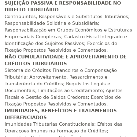
SUJEIÇÃO PASSIVA E RESPONSABILIDADE NO
R$ 1.784,48
DIREITO TRIBUTÁRIO
360 H
45
dias
120
dias
Contribuintes, Responsáveis e Substitutos Tributários;
Matricular
Responsabilidade Solidária e Subsidiária;
Responsabilização em Grupos Econômicos e Estruturas
R$ 1.883,61
Empresariais Complexas; Cadastro Fiscal Integrado e
380 H
48
dias
150
dias
Matricular
Identificação dos Sujeitos Passivos; Exercícios de
Fixação Propostos Resolvidos e Comentados.
R$ 1.982,74
NÃO CUMULATIVIDADE E APROVEITAMENTO DE
400 H
50
dias
150
dias
CRÉDITOS TRIBUTÁRIOS
Matricular
Sistema de Créditos Financeiros e Compensação
Tributária; Aproveitamento, Ressarcimento e
R$ 2.082,12
Transferência de Créditos; Requisitos Legais e
420 H
53
dias
150
dias
Matricular
Documentais; Limitações ao Creditamento; Ajustes
Fiscais e Gestão de Saldos Credores; Exercícios de
Fixação Propostos Resolvidos e Comentados.
R$ 2.240,16
440 H
55
dias
150
dias
IMUNIDADES, BENEFÍCIOS E TRATAMENTOS
Matricular
DIFERENCIADOS
Imunidades Tributárias Constitucionais; Efeitos das
Operações Imunes na Formação de Créditos;