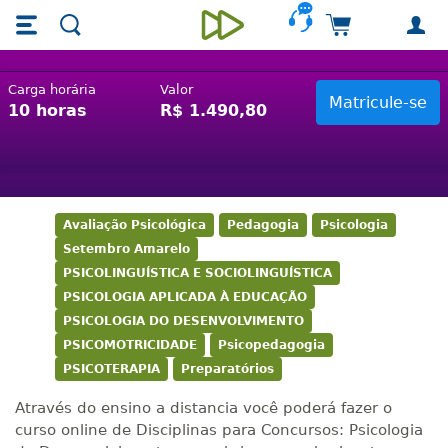
Skip main navigation
Skip to main content
Carrinho de 
Unieducar
Curso online Disciplinas para
Carga horária
Valor
10 horas
R$ 1.490,80
Concursos: Psicologia do
Desenvolvimento
Avaliação Psicológica
Pedagogia
Psicologia
Setembro Amarelo
PSICOLINGUÍSTICA E SOCIOLINGUÍSTICA
PSICOLOGIA APLICADA À EDUCAÇÃO
PSICOLOGIA DO DESENVOLVIMENTO
PSICOMOTRICIDADE
Psicopedagogia
PSICOTERAPIA
Preparatórios
Através do ensino a distancia você poderá fazer o
curso online de Disciplinas para Concursos: Psicologia