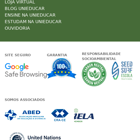
LOJA VIRTUAL
BLOG UNIEDUCAR
ENSINE NA UNIEDUCAR
ESTUDAM NA UNIEDUCAR
OUVIDORIA
RESPONSABILIDADE
SITE SEGURO
GARANTIA
SOCIOAMBIENTAL
Google - Status do site no Nave
Garantia de satisfaçã
A Unieduc
SOMOS ASSOCIADOS
Associada a ABED
Associada a CRA-CE
Associada a IE
Associada a UN Global