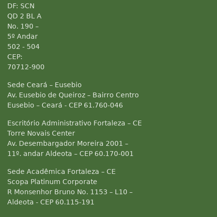
DF: SCN
QD 2 BL A
No. 190 –
5º Andar
502 - 504
CEP:
70712-900
Sede Ceará – Eusebio
Av. Eusebio de Queiroz – Bairro Centro
Eusebio – Ceará - CEP 61.760-046
Escritório Administrativo Fortaleza – CE
Torre Novais Center
Av. Desembargador Moreira 2001 –
11º. andar Aldeota – CEP 60.170-001
Sede Acadêmica Fortaleza – CE
Scopa Platinum Corporate
R Monsenhor Bruno No. 1153 – L10 –
Aldeota - CEP 60.115-191