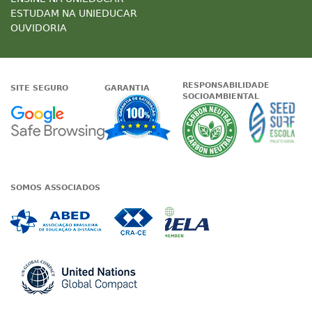
ESTUDAM NA UNIEDUCAR
OUVIDORIA
RESPONSABILIDADE
SITE SEGURO
GARANTIA
SOCIOAMBIENTAL
Google - Status do site no Nave
Garantia de satisfaçã
A Unieduc
SOMOS ASSOCIADOS
Associada a ABED
Associada a CRA-CE
Associada a IE
Associada a UN Global