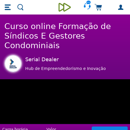
Skip main navigation
Skip to main content
Carrinho de 
Unieducar
Curso online Formação de
Síndicos E Gestores
Condominiais
Serial Dealer
Hub de Empreendedorismo e Inovação
Carga horária
Valor