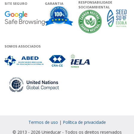
RESPONSABILIDADE
SITE SEGURO
GARANTIA
SOCIOAMBIENTAL
Google - Status do site no Navega
Garantia de satisfação
A Unieduca
SOMOS ASSOCIADOS
Associada a ABED
Associada a CRA-CE
Associada a IELA
Associada a UN Global 
Termos de uso
|
Política de privacidade
© 2013 - 2026 Unieducar - Todos os direitos reservados