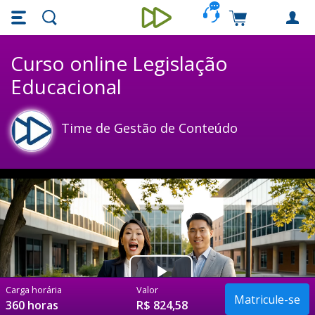
Skip main navigation
Skip to main content
Carrinho de c
Unieducar
Curso online Legislação
Educacional
Time de Gestão de Conteúdo
Play
Carga horária
Valor
360 horas
R$ 824,58