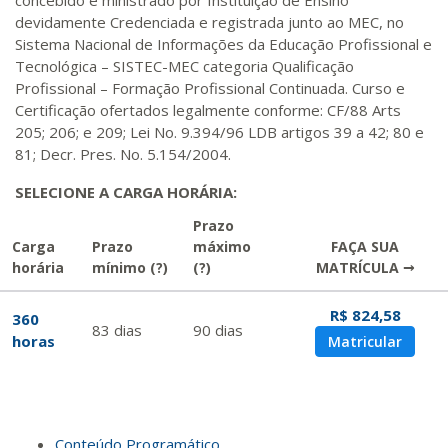
concebido e ministrado por Instituição de Ensino
devidamente Credenciada e registrada junto ao MEC, no
Sistema Nacional de Informações da Educação Profissional e
Tecnológica – SISTEC-MEC categoria Qualificação
Profissional – Formação Profissional Continuada. Curso e
Certificação ofertados legalmente conforme: CF/88 Arts
205; 206; e 209; Lei No. 9.394/96 LDB artigos 39 a 42; 80 e
81; Decr. Pres. No. 5.154/2004.
SELECIONE A CARGA HORÁRIA:
Prazo
Carga
Prazo
máximo
FAÇA SUA
horária
mínimo
(?)
(?)
MATRÍCULA →
R$ 824,58
360
83
dias
90
dias
horas
Matricular
Conteúdo Programático