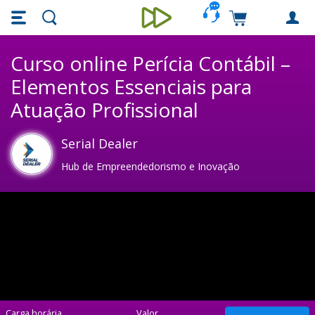
Skip main navigation
Skip to main content
Carrinho de c
Unieducar
Curso online Perícia Contábil –
Elementos Essenciais para
Atuação Profissional
Serial Dealer
Hub de Empreendedorismo e Inovação
Carga horária
Valor