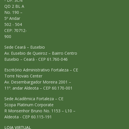
- DF: SCN
QD 2 BL A
No. 190 –
5º Andar
502 - 504
CEP: 70712-
900
Sede Ceará – Eusebio
Av. Eusebio de Queiroz – Bairro Centro
Eusebio – Ceará - CEP 61.760-046
Escritório Administrativo Fortaleza – CE
Torre Novais Center
Av. Desembargador Moreira 2001 –
11º. andar Aldeota – CEP 60.170-001
Sede Acadêmica Fortaleza – CE
Scopa Platinum Corporate
R Monsenhor Bruno No. 1153 – L10 –
Aldeota - CEP 60.115-191
LOJA VIRTUAL