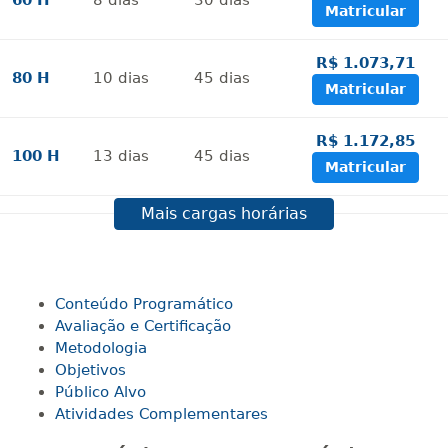
60 H
8
dias
30
dias
Matricular
R$ 1.073,71
80 H
10
dias
45
dias
Matricular
R$ 1.172,85
100 H
13
dias
45
dias
Matricular
Mais cargas horárias
R$ 1.271,97
120 H
15
dias
60
dias
Matricular
R$ 1.371,12
Conteúdo Programático
140 H
18
dias
60
dias
Matricular
Avaliação e Certificação
Metodologia
Objetivos
R$ 1.470,26
160 H
20
dias
60
dias
Público Alvo
Matricular
Atividades Complementares