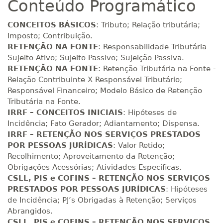
Conteúdo Programático
R$ 1.569,39
180 H
23
dias
90
dias
Matricular
CONCEITOS BÁSICOS
: Tributo; Relação tributária;
Imposto; Contribuição.
R$ 1.668,52
RETENÇÃO NA FONTE
: Responsabilidade Tributária
200 H
25
dias
90
dias
Matricular
Sujeito Ativo; Sujeito Passivo; Sujeição Passiva.
RETENÇÃO NA FONTE
: Retenção Tributária na Fonte -
Relação Contribuinte X Responsável Tributário;
R$ 1.767,67
220 H
28
dias
90
dias
Responsável Financeiro; Modelo Básico de Retenção
Matricular
Tributária na Fonte.
IRRF – CONCEITOS INICIAIS
: Hipóteses de
R$ 1.866,82
Incidência; Fato Gerador; Adiantamento; Dispensa.
240 H
30
dias
90
dias
Matricular
IRRF – RETENÇÃO NOS SERVIÇOS PRESTADOS
POR PESSOAS JURÍDICAS
: Valor Retido;
Recolhimento; Aproveitamento da Retenção;
R$ 1.965,94
260 H
33
dias
90
dias
Obrigações Acessórias; Atividades Específicas.
Matricular
CSLL, PIS e COFINS – RETENÇÃO NOS SERVIÇOS
PRESTADOS POR PESSOAS JURÍDICAS
: Hipóteses
R$ 2.065,09
de Incidência; PJ’s Obrigadas à Retenção; Serviços
280 H
35
dias
120
dias
Matricular
Abrangidos.
CSLL, PIS e COFINS – RETENÇÃO NOS SERVIÇOS