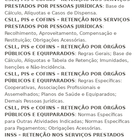
PRESTADOS POR PESSOAS JURÍDICAS
: Base de
R$ 2.164,22
300 H
38
dias
120
dias
Cálculo, Alíquotas e Casos de Dispensa.
Matricular
CSLL, PIS e COFINS – RETENÇÃO NOS SERVIÇOS
PRESTADOS POR PESSOAS JURÍDICAS
:
R$ 2.263,36
Recolhimento, Aproveitamento, Compensação e
320 H
40
dias
120
dias
Restituição; Obrigações Acessórias.
Matricular
CSLL, PIS e COFINS – RETENÇÃO POR ÓRGÃOS
PÚBLICOS E EQUIPARADOS
: Regras Gerais; Base de
R$ 2.362,49
340 H
Cálculo, Alíquotas e Tabela de Retenção; Imunidades,
43
dias
120
dias
Matricular
Isenções e Não-Incidência.
CSLL, PIS e COFINS – RETENÇÃO POR ÓRGÃOS
R$ 2.461,64
PÚBLICOS E EQUIPARADOS
: Regras Específicas:
360 H
45
dias
120
dias
Cooperativas, Associações Profissionais e
Matricular
Assemelhados; Planos de Saúde e Equiparados;
Demais Pessoas Jurídicas.
R$ 2.560,77
CSLL, PIS e COFINS – RETENÇÃO POR ÓRGÃOS
380 H
48
dias
150
dias
Matricular
PÚBLICOS E EQUIPARADOS
: Normas Específicas
para Outras Atividades Indicadas; Normas Específicas
R$ 2.659,90
para Pagamentos; Obrigações Acessórias.
400 H
50
dias
150
dias
INSS – RETENÇÃO NOS SERVIÇOS PRESTADOS
Matricular