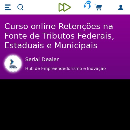
Skip main navigation
Skip to main content
Carrinho de 
Unieducar
Curso online Retenções na
Fonte de Tributos Federais,
Estaduais e Municipais
Serial Dealer
Hub de Empreendedorismo e Inovação