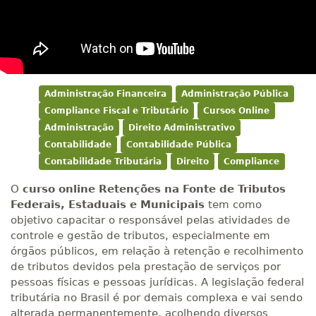
Administração Financeira
Administração Pública
Compliance Fiscal e Tributário
Cursos Online
Administração
Direito Administrativo
Contabilidade
Contabilidade Pública
Contabilidade Tributária
Direito
Compliance
O
curso online Retenções na Fonte de Tributos
Federais, Estaduais e Municipais
tem como
objetivo capacitar o responsável pelas atividades de
controle e gestão de tributos, especialmente em
órgãos públicos, em relação à retenção e recolhimento
de tributos devidos pela prestação de serviços por
pessoas físicas e pessoas jurídicas. A legislação federal
tributária no Brasil é por demais complexa e vai sendo
alterada permanentemente, acolhendo diversos