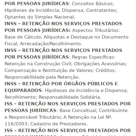
POR PESSOAS JURÍDICAS
: Conceitos Básicos;
Hipóteses de Incidência; Dispensa; Contratantes;
R$ 2.759,28
Optantes do Simples Nacional.
420 H
53
dias
150
dias
Matricular
INSS – RETENÇÃO NOS SERVIÇOS PRESTADOS
POR PESSOAS JURÍDICAS:
Aspectos Tributários:
Base de Cálculo; Alíquotas e Destaque no Documento
R$ 2.917,32
440 H
55
dias
150
dias
Fiscal; Arrecadação/Recolhimento.
Matricular
INSS – RETENÇÃO NOS SERVIÇOS PRESTADOS
POR PESSOAS JURÍDICAS
: Regras Específicas:
Retenção na Construção Civil; Obrigações Acessórias;
Compensação e Restituição de Valores; Créditos;
Responsabilidade pela Retenção.
INSS – RETENÇÃO POR ÓRGÃOS PÚBLICOS E
EQUIPARADOS
: Hipóteses de Incidência e Dispensa;
Recolhimento; Responsabilidade Solidária.
ISS – RETENÇÃO NOS SERVIÇOS PRESTADOS POR
PESSOAS JURÍDICAS
: Base Conceitual; Contribuinte
e Responsável Tributário; A Retenção na Lei Nº.
116/2003; Cadastro de Prestadores.
ISS – RETENÇÃO NOS SERVIÇOS PRESTADOS POR