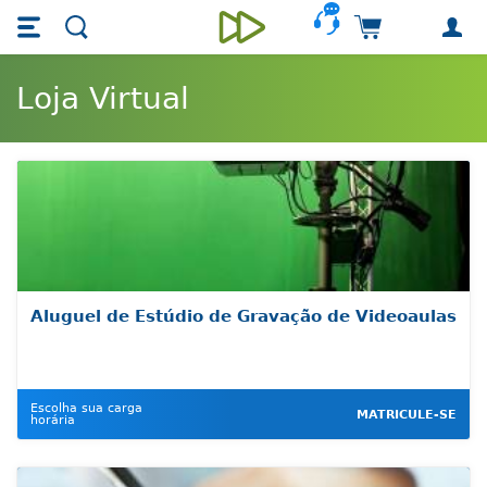
Skip main navigation
Skip to main content
Carrinho de 
Unieducar
Loja Virtual
Aluguel de Estúdio de Gravação de Videoaulas
Escolha sua carga
MATRICULE-SE
horária