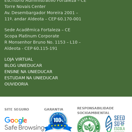
Escritório Administrativo Fortaleza – CE
Torre Novais Center
Av. Desembargador Moreira 2001 –
11º. andar Aldeota – CEP 60.170-001
Sede Acadêmica Fortaleza – CE
Scopa Platinum Corporate
R Monsenhor Bruno No. 1153 – L10 –
Aldeota - CEP 60.115-191
LOJA VIRTUAL
BLOG UNIEDUCAR
ENSINE NA UNIEDUCAR
ESTUDAM NA UNIEDUCAR
OUVIDORIA
RESPONSABILIDADE
SITE SEGURO
GARANTIA
SOCIOAMBIENTAL
Google - Status do site no Nave
Garantia de satisfaçã
A Unieduc