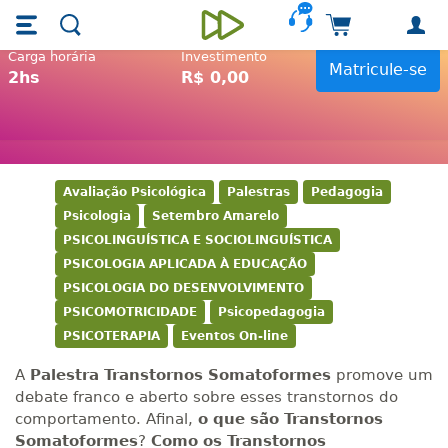
Skip main navigation
Skip to main content
Carrinho de 
Unieducar
Carga horária
Investimento
Matricule-se
2hs
R$ 0,00
Palestra Transtornos
Somatoformes
Avaliação Psicológica
Palestras
Pedagogia
Psicologia
Setembro Amarelo
PSICOLINGUÍSTICA E SOCIOLINGUÍSTICA
PSICOLOGIA APLICADA À EDUCAÇÃO
PSICOLOGIA DO DESENVOLVIMENTO
PSICOMOTRICIDADE
Psicopedagogia
PSICOTERAPIA
Eventos On-line
A
Palestra Transtornos Somatoformes
promove um
debate franco e aberto sobre esses transtornos do
comportamento. Afinal,
o que são Transtornos
Somatoformes
?
Como os Transtornos