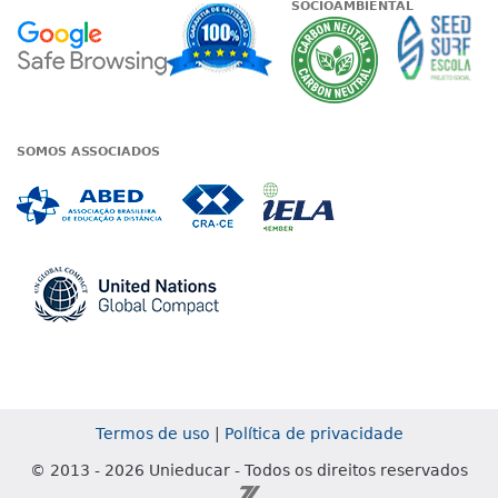
SOCIOAMBIENTAL
Google - Status do site no Nave
Garantia de satisfaçã
A Unieduc
SOMOS ASSOCIADOS
Associada a ABED
Associada a CRA-CE
Associada a IE
Associada a UN Global
Termos de uso
|
Política de privacidade
© 2013 - 2026 Unieducar - Todos os direitos reservados