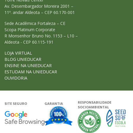
Av. Desembargador Moreira 2001 –
11º. andar Aldeota – CEP 60.170-001
Sede Acadêmica Fortaleza – CE
Scopa Platinum Corporate
R Monsenhor Bruno No. 1153 – L10 –
Aldeota - CEP 60.115-191
LOJA VIRTUAL
BLOG UNIEDUCAR
ENSINE NA UNIEDUCAR
ESTUDAM NA UNIEDUCAR
OUVIDORIA
RESPONSABILIDADE
SITE SEGURO
GARANTIA
SOCIOAMBIENTAL
Google - Status do site no Navega
Garantia de satisfação
A Unieduca