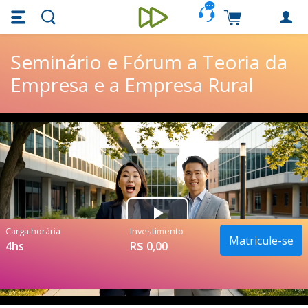
Skip main navigation
Skip to main content
Carrinho de c
Unieducar
Seminário e Fórum a Teoria da
Empresa e a Empresa Rural
Play
Carga horária
Investimento
Matricule-se
4hs
R$ 0,00
Video