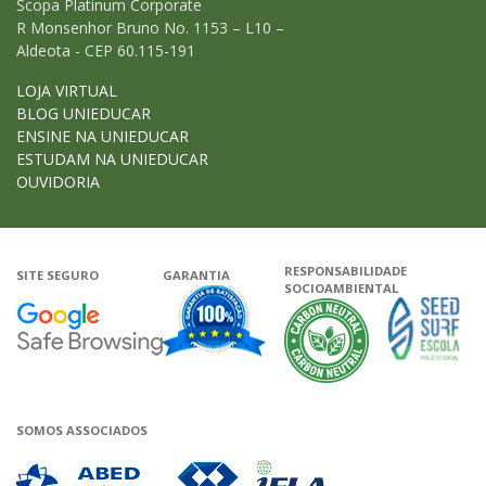
Scopa Platinum Corporate
R Monsenhor Bruno No. 1153 – L10 –
Aldeota - CEP 60.115-191
LOJA VIRTUAL
BLOG UNIEDUCAR
ENSINE NA UNIEDUCAR
ESTUDAM NA UNIEDUCAR
OUVIDORIA
RESPONSABILIDADE
SITE SEGURO
GARANTIA
SOCIOAMBIENTAL
Google - Status do site no Navega
Garantia de satisfação
A Unieduca
SOMOS ASSOCIADOS
Associada a ABED
Associada a CRA-CE
Associada a IELA