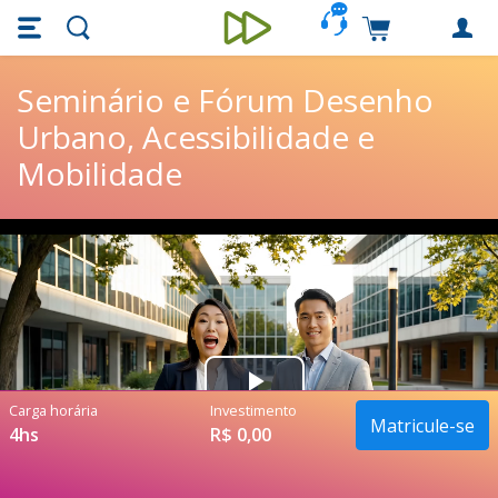
Skip main navigation
Skip to main content
Carrinho de c
Unieducar
Seminário e Fórum Desenho
Urbano, Acessibilidade e
Mobilidade
Play
Carga horária
Investimento
Matricule-se
4hs
R$ 0,00
Video