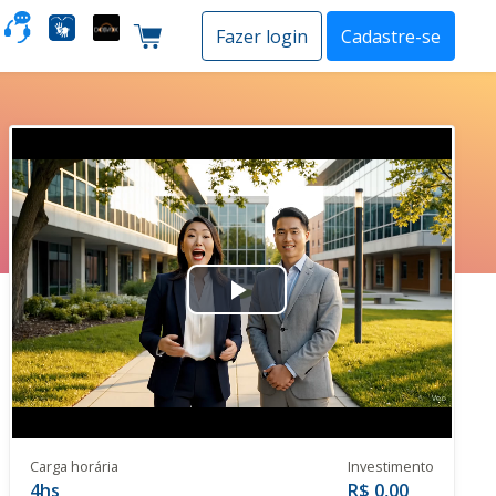
o
Fazer login
Cadastre-se
Carrinho de compras
Play
Video
Carga horária
Investimento
4hs
R$ 0,00