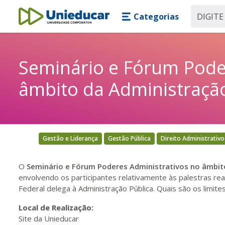
Skip main navigation
Skip to main content
Categorias
Unieducar
Seminário e Fórum Pode
âmbito da Administração
Gestão e Liderança
Gestão Pública
Direito Administrativo
O
Seminário e Fórum Poderes Administrativos no âmbit
envolvendo os participantes relativamente às palestras rea
Federal delega à Administração Pública. Quais são os limites
Local de Realização:
Site da Unieducar