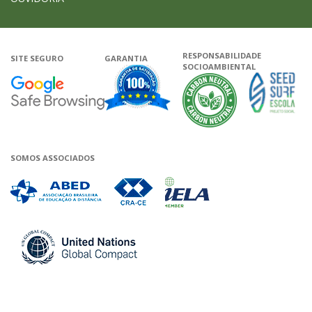
RESPONSABILIDADE
SITE SEGURO
GARANTIA
SOCIOAMBIENTAL
Google - Status do site no Navega
Garantia de satisfação
A Unieduca
SOMOS ASSOCIADOS
Associada a ABED
Associada a CRA-CE
Associada a IELA
Associada a UN Global 