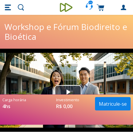
Skip main navigation
Skip to main content
Carrinho de c
Unieducar
Workshop e Fórum Biodireito e
Bioética
Play
Carga horária
Investimento
Matricule-se
4hs
R$ 0,00
Video