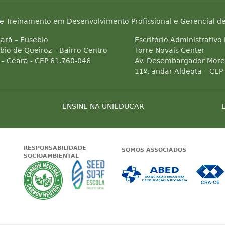
e Treinamento em Desenvolvimento Profissional e Gerencial de
ará – Eusebio
Escritório Administrativo
bio de Queiroz – Bairro Centro
Torre Novais Center
 – Ceará - CEP 61.760-046
Av. Desembargador Morei
11º. andar Aldeota – CEP
ENSINE NA UNIEDUCAR
RESPONSABILIDADE
SOMOS ASSOCIADOS
SOCIOAMBIENTAL
 Status do site no Navegação segura
Garantia de satisfação
A Unieducar neutraliza a emissão de gas
Seed Surf Escola projeto soc