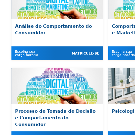
Análise do Comportamento do
Comport
Consumidor
e Market
Escolha sua
Escolha sua
MATRICULE-SE
carga horária
carga horária
Processo de Tomada de Decisão
Psicolog
e Comportamento do
Consumidor