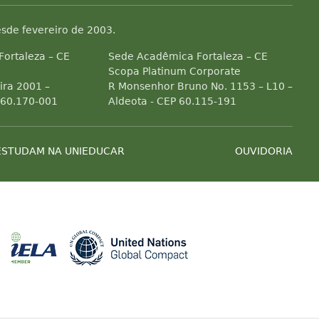
sde fevereiro de 2003.
 Fortaleza – CE
Sede Acadêmica Fortaleza – CE
Scopa Platinum Corporate
ra 2001 –
R Monsenhor Bruno No. 1153 – L10 –
 60.170-001
Aldeota - CEP 60.115-191
ESTUDAM NA UNIEDUCAR
OUVIDORIA
Associada a ABED
Associada a CRA-CE
Associada a IELA
Associada a 
es de efeito estufa
ial