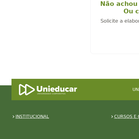
Não achou 
Ou c
Solicite a elab
UN
INSTITUCIONAL
CURSOS E 