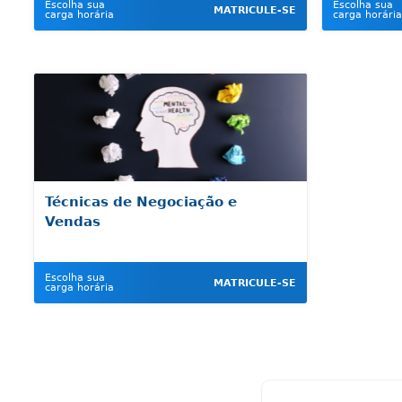
Escolha sua
Escolha sua
MATRICULE-SE
carga horária
carga horária
Técnicas de Negociação e
Vendas
Escolha sua
MATRICULE-SE
carga horária