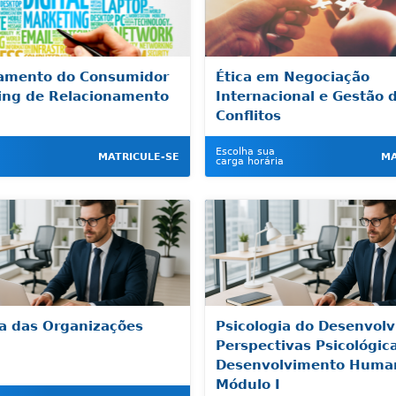
amento do Consumidor
Ética em Negociação
ing de Relacionamento
Internacional e Gestão 
Conflitos
Escolha sua
MATRICULE-SE
MA
carga horária
ia das Organizações
Psicologia do Desenvol
Perspectivas Psicológic
Desenvolvimento Human
Módulo I