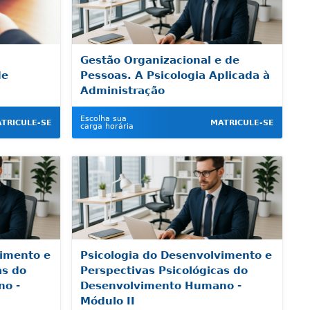
Gestão Organizacional e de
de
Pessoas. A Psicologia Aplicada à
Administração
Escolha sua
TRICULE-SE
MATRICULE-SE
carga horária
vimento e
Psicologia do Desenvolvimento e
as do
Perspectivas Psicológicas do
o -
Desenvolvimento Humano -
Módulo II