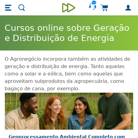
Skip main navigation
Skip to main content
Carrinho de 
Unieducar
Cursos online sobre Geração
e Distribuição de Energia
O Agronegócio incorpora também as atividades de
geração e distribuição de energia. Tanto aquelas
como a solar e a eólica, bem como aquelas que
aproveitam subprodutos da agropecuária, como
bagaço de cana, por exemplo.
Geoprocessamento Ambiental Completo com