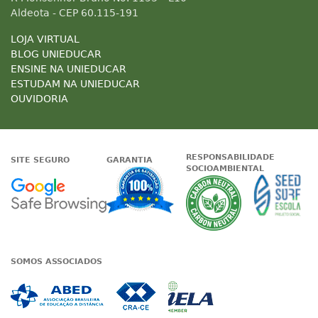
Aldeota - CEP 60.115-191
LOJA VIRTUAL
BLOG UNIEDUCAR
ENSINE NA UNIEDUCAR
ESTUDAM NA UNIEDUCAR
OUVIDORIA
RESPONSABILIDADE
SITE SEGURO
GARANTIA
SOCIOAMBIENTAL
Google - Status do site no Nave
Garantia de satisfaçã
A Unieduc
SOMOS ASSOCIADOS
Associada a ABED
Associada a CRA-CE
Associada a IE