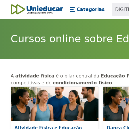
Skip main navigation
Skip to main content
Categorias
Unieducar
Cursos online sobre E
A
atividade física
é o pilar central da
Educação f
competitivas e de
condicionamento físico
.
Atividade Física e Educação
Dança Ci