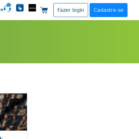
to
Fazer login
Cadastre-se
Carrinho de compras
a,