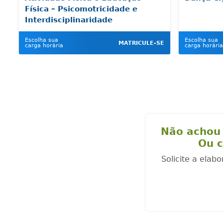
Física – Psicomotricidade e
Interdisciplinaridade
Escolha sua
Escolha sua
MATRICULE-SE
carga horária
carga horária
Não achou 
Ou c
Solicite a elab