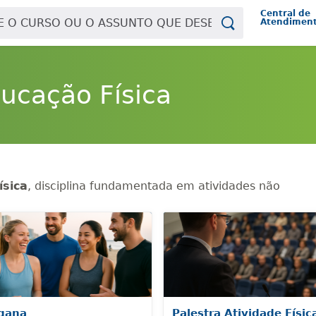
Central de
Atendimen
ducação Física
ísica
, disciplina fundamentada em atividades não
gana
Palestra Atividade Físic