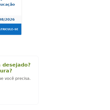
ducação
08/2026
TRICULE-SE
a desejado?
cura?
ue você precisa.