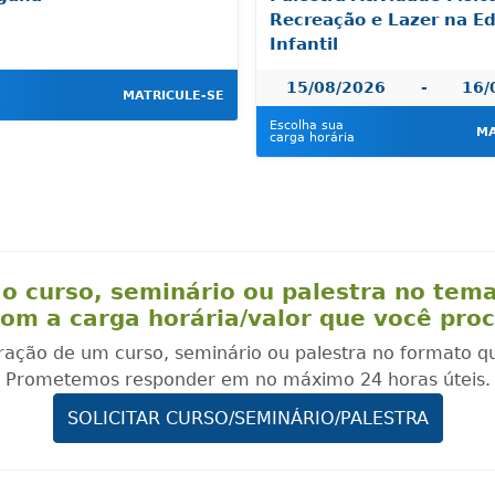
Recreação e Lazer na E
Infantil
15/08/2026
-
16/
MATRICULE-SE
Escolha sua
MA
carga horária
o curso, seminário ou palestra no tem
om a carga horária/valor que você pro
oração de um curso, seminário ou palestra no formato q
Prometemos responder em no máximo 24 horas úteis.
SOLICITAR CURSO/SEMINÁRIO/PALESTRA