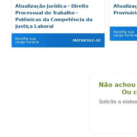
Atualização Jurídica - Direito
Atualizaç
Processual do Trabalho -
Provisór
Polêmicas da Competência da
Justiça Laboral
Escolha sua
carga horária
Escolha sua
MATRICULE-SE
carga horária
Não achou 
Ou c
Solicite a elab