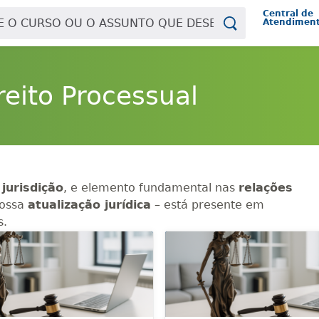
Central de
Atendimen
reito Processual
a
jurisdição
, e elemento fundamental nas
relações
nossa
atualização jurídica
– está presente em
s.