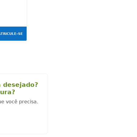
TRICULE-SE
a desejado?
cura?
ue você precisa.