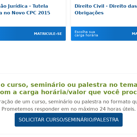
ão Jurídica - Tutela
Direito Civil - Direito das
ia no Novo CPC 2015
Obrigações
Escolha sua
MATRICULE-SE
MA
carga horária
o curso, seminário ou palestra no tem
om a carga horária/valor que você pro
oração de um curso, seminário ou palestra no formato q
Prometemos responder em no máximo 24 horas úteis.
SOLICITAR CURSO/SEMINÁRIO/PALESTRA