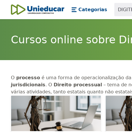
Skip main navigation
Skip to main content
Categorias
Unieducar
Cursos online sobre Di
O
processo
é uma forma de operacionalização d
jurisdicionais
. O
Direito processual
– tema de 
várias atividades, tanto estatais quanto não estatai