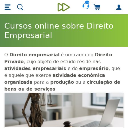
Skip main navigation
Skip to main content
Carrinho de 
Unieducar
Cursos online sobre Direito
Empresarial
O
Direito empresarial
é um ramo do
Direito
Privado
, cujo objeto de estudo reside nas
atividades empresariais
e do
empresário
, que
é aquele que exerce
atividade econômica
organizada
para a
produção
ou a
circulação de
bens ou de serviços