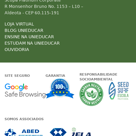
Scopa Platinum Corporate
R Monsenhor Bruno No. 1153 – L10 –
Aldeota - CEP 60.115-191
LOJA VIRTUAL
BLOG UNIEDUCAR
ENSINE NA UNIEDUCAR
ESTUDAM NA UNIEDUCAR
OUVIDORIA
RESPONSABILIDADE
SITE SEGURO
GARANTIA
SOCIOAMBIENTAL
Google - Status do site no Nave
Garantia de satisfaçã
A Unieduc
SOMOS ASSOCIADOS
Associada a ABED
Associada a CRA-CE
Associada a IE