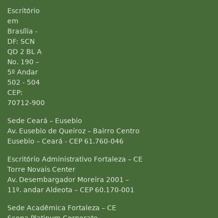
Escritório
em
Brasília -
DF: SCN
QD 2 BL A
No. 190 –
5º Andar
502 - 504
CEP:
70712-900
Sede Ceará – Eusebio
Av. Eusebio de Queiroz – Bairro Centro
Eusebio – Ceará - CEP 61.760-046
Escritório Administrativo Fortaleza – CE
Torre Novais Center
Av. Desembargador Moreira 2001 –
11º. andar Aldeota – CEP 60.170-001
Sede Acadêmica Fortaleza – CE