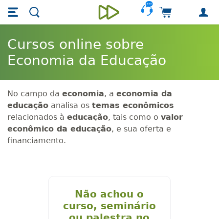
Skip main navigation
Skip to main content
Carrinho de 
Unieducar
Cursos online sobre
Economia da Educação
No campo da
economia
, a
economia da
educação
analisa os
temas econômicos
relacionados à
educação
, tais como o
valor
econômico da educação
, e sua oferta e
financiamento.
Não achou o
curso, seminário
ou palestra no