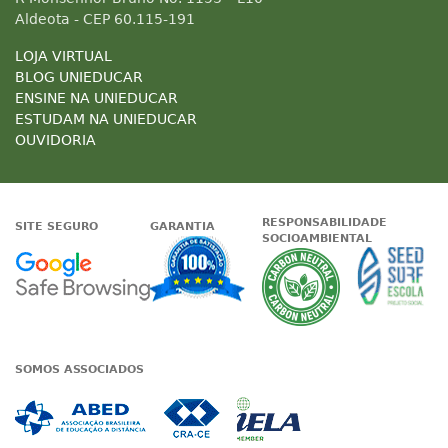
Aldeota - CEP 60.115-191
LOJA VIRTUAL
BLOG UNIEDUCAR
ENSINE NA UNIEDUCAR
ESTUDAM NA UNIEDUCAR
OUVIDORIA
RESPONSABILIDADE
SITE SEGURO
GARANTIA
SOCIOAMBIENTAL
Google - Status do site no Nave
Garantia de satisfaçã
A Unieduc
SOMOS ASSOCIADOS
Associada a ABED
Associada a CRA-CE
Associada a IE