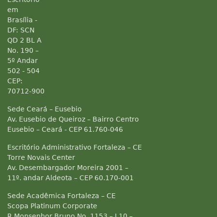
em
Brasília -
DF: SCN
QD 2 BL A
No. 190 –
5º Andar
502 - 504
CEP:
70712-900
Sede Ceará – Eusebio
Av. Eusebio de Queiroz – Bairro Centro
Eusebio – Ceará - CEP 61.760-046
Escritório Administrativo Fortaleza – CE
Torre Novais Center
Av. Desembargador Moreira 2001 –
11º. andar Aldeota – CEP 60.170-001
Sede Acadêmica Fortaleza – CE
Scopa Platinum Corporate
R Monsenhor Bruno No. 1153 – L10 –