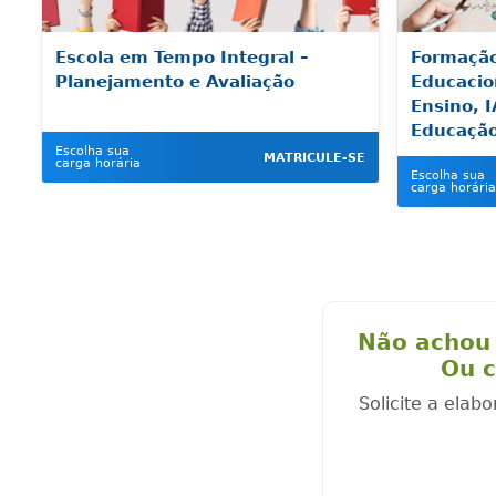
Escola em Tempo Integral –
Formaçã
Planejamento e Avaliação
Educacio
Ensino, 
Educaçã
Escolha sua
MATRICULE-SE
carga horária
Escolha sua
carga horária
Não achou 
Ou c
Solicite a elab