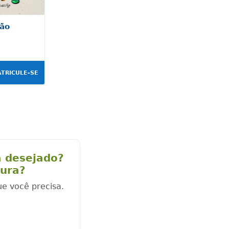
ção
TRICULE-SE
a desejado?
cura?
ue você precisa.