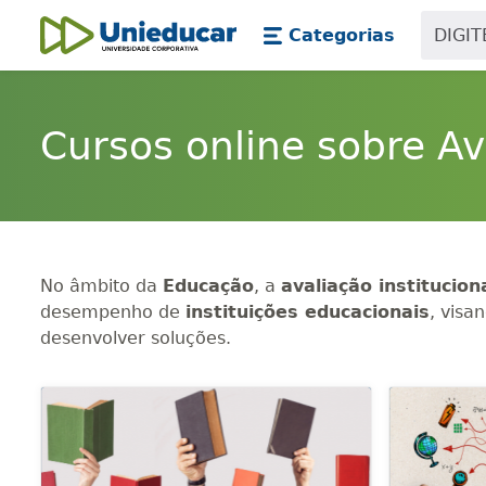
Skip main navigation
Skip to main content
Categorias
Unieducar
Cursos online sobre Av
No âmbito da
Educação
, a
avaliação institucion
desempenho de
instituições educacionais
, visa
desenvolver soluções.