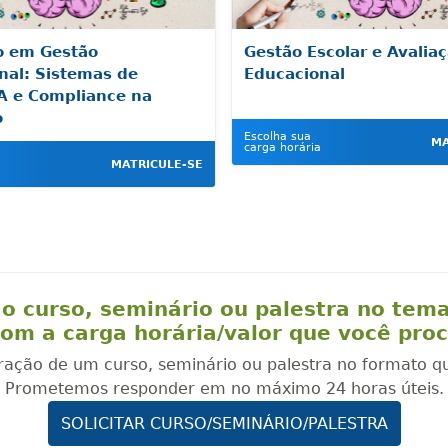
o em Gestão
Gestão Escolar e Avalia
nal: Sistemas de
Educacional
IA e Compliance na
o
Escolha sua
MA
carga horária
MATRICULE-SE
o curso, seminário ou palestra no tem
om a carga horária/valor que você pro
oração de um curso, seminário ou palestra no formato q
Prometemos responder em no máximo 24 horas úteis.
SOLICITAR CURSO/SEMINÁRIO/PALESTRA