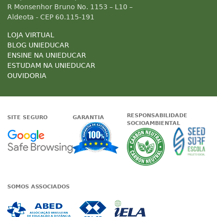
R Monsenhor Bruno No. 1153 – L10 –
Aldeota - CEP 60.115-191
LOJA VIRTUAL
BLOG UNIEDUCAR
ENSINE NA UNIEDUCAR
ESTUDAM NA UNIEDUCAR
OUVIDORIA
RESPONSABILIDADE
SITE SEGURO
GARANTIA
SOCIOAMBIENTAL
Google - Status do site no Nave
Garantia de satisfaçã
A Unieduc
SOMOS ASSOCIADOS
Associada a ABED
Associada a CRA-CE
Associada a IE