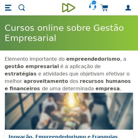
Skip main navigation
Skip to main content
Carrinho de 
Unieducar
Cursos online sobre Gestão
Empresarial
Elemento importante do
empreendedorismo
, a
gestão empresarial
é a aplicação de
estratégias
e atividades que objetivam efetivar o
melhor
aproveitamento
dos
recursos humanos
e
financeiros
de uma determinada
empresa
.
Inovação, Empreendedorismo e Franquias