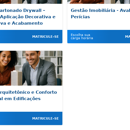
artonado Drywall –
Gestão Imobiliária - Ava
 Aplicação Decorativa e
Perícias
iva e Acabamento
Escolha sua
MATRICULE-SE
MA
carga horária
rquitetônico e Conforto
l em Edificações
MATRICULE-SE