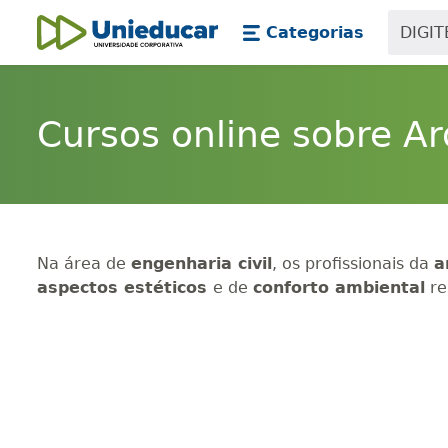
Skip main navigation
Skip to main content
Categorias
Unieducar
Cursos online sobre A
Na área de
engenharia civil
, os profissionais da
a
aspectos estéticos
e de
conforto ambiental
re