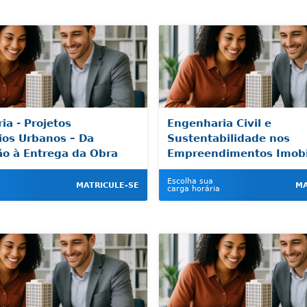
ia - Projetos
Engenharia Civil e
ios Urbanos – Da
Sustentabilidade nos
o à Entrega da Obra
Empreendimentos Imobil
Escolha sua
MATRICULE-SE
MA
carga horária