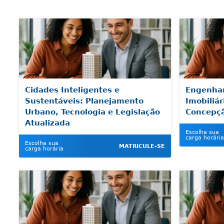
Cidades Inteligentes e
Engenhar
Sustentáveis: Planejamento
Imobiliár
Urbano, Tecnologia e Legislação
Concepçã
Atualizada
Escolha sua
carga horária
Escolha sua
MATRICULE-SE
carga horária