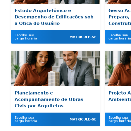
Estudo Arquitetônico e
Gesso Ac
Desempenho de Edificações sob
Preparo,
a Ótica do Usuário
Construt
Escolha sua
Escolha sua
MATRICULE-SE
carga horária
carga horária
Planejamento e
Projeto A
Acompanhamento de Obras
Ambienta
Civis por Arquitetos
Escolha sua
Escolha sua
MATRICULE-SE
carga horária
carga horária