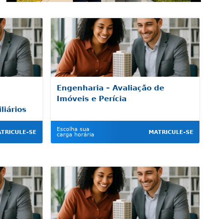
Engenharia – Avaliação de
Imóveis e Perícia
iários
Escolha sua
TRICULE-SE
MATRICULE-SE
carga horária