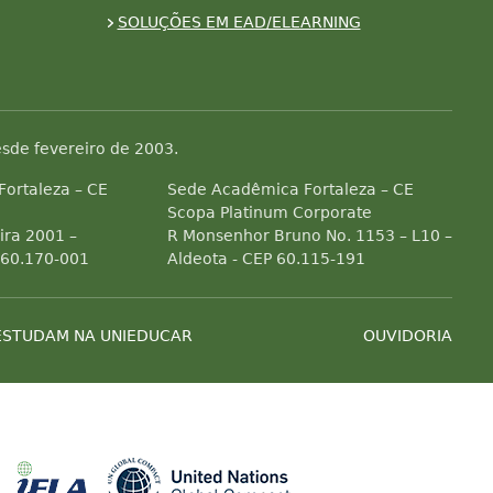
SOLUÇÕES EM EAD/ELEARNING
sde fevereiro de 2003.
 Fortaleza – CE
Sede Acadêmica Fortaleza – CE
Scopa Platinum Corporate
ra 2001 –
R Monsenhor Bruno No. 1153 – L10 –
 60.170-001
Aldeota - CEP 60.115-191
ESTUDAM NA UNIEDUCAR
OUVIDORIA
Associada a ABED
Associada a CRA-CE
Associada a IELA
Associada a 
es de efeito estufa
ial