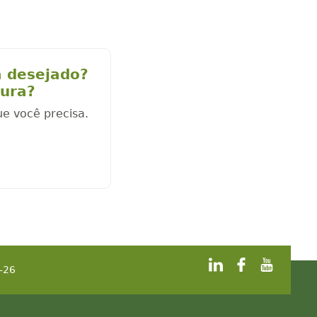
a desejado?
cura?
ue você precisa.
-26