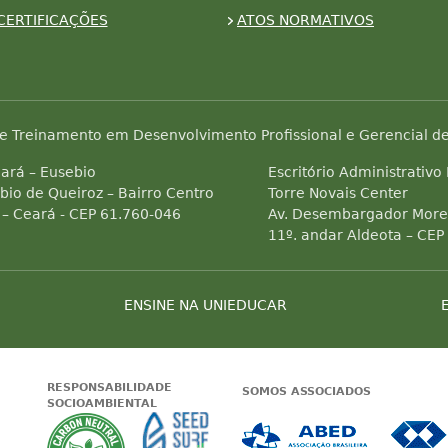
CERTIFICAÇÕES
ATOS NORMATIVOS
e Treinamento em Desenvolvimento Profissional e Gerencial de
ará – Eusebio
Escritório Administrativo
bio de Queiroz – Bairro Centro
Torre Novais Center
 – Ceará - CEP 61.760-046
Av. Desembargador Morei
11º. andar Aldeota – CEP
ENSINE NA UNIEDUCAR
RESPONSABILIDADE
SOMOS ASSOCIADOS
SOCIOAMBIENTAL
 Status do site no Navegação segura
Garantia de satisfação
A Unieducar neutraliza a emissão de gas
Seed Surf Escola projeto soc