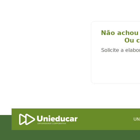
Não achou 
Ou c
Solicite a elab
UN