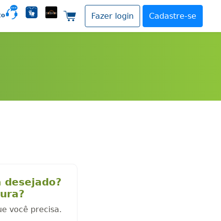
to
Fazer login
Cadastre-se
Carrinho de compras
a desejado?
cura?
ue você precisa.