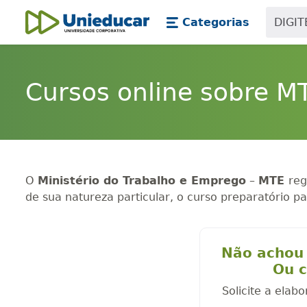
Skip main navigation
Skip to main content
Categorias
Unieducar
Cursos online sobre M
O
Ministério do Trabalho e Emprego
–
MTE
reg
de sua natureza particular, o curso preparatório p
Não achou 
Ou c
Solicite a elab