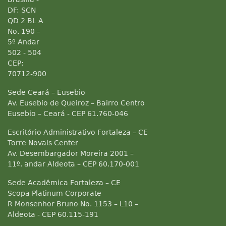
DF: SCN
QD 2 BL A
No. 190 –
5º Andar
502 - 504
CEP:
70712-900
Sede Ceará – Eusebio
Av. Eusebio de Queiroz – Bairro Centro
Eusebio – Ceará - CEP 61.760-046
Escritório Administrativo Fortaleza – CE
Torre Novais Center
Av. Desembargador Moreira 2001 –
11º. andar Aldeota – CEP 60.170-001
Sede Acadêmica Fortaleza – CE
Scopa Platinum Corporate
R Monsenhor Bruno No. 1153 – L10 –
Aldeota - CEP 60.115-191