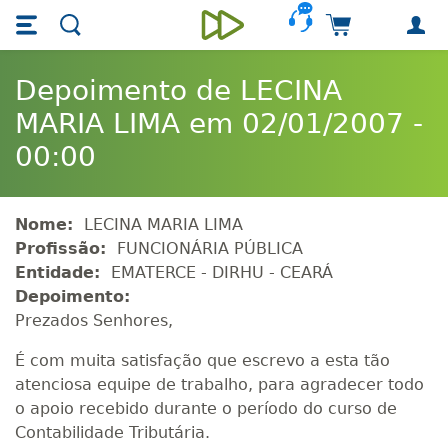
Skip main navigation
Skip to main content
Carrinho de 
Unieducar
Depoimento de LECINA
MARIA LIMA em 02/01/2007 -
00:00
Nome:
LECINA MARIA LIMA
Profissão:
FUNCIONÁRIA PÚBLICA
Entidade:
EMATERCE - DIRHU - CEARÁ
Depoimento:
Prezados Senhores,
É com muita satisfação que escrevo a esta tão
atenciosa equipe de trabalho, para agradecer todo
o apoio recebido durante o período do curso de
Contabilidade Tributária.