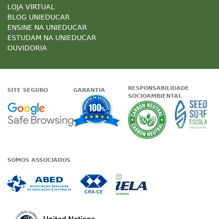
LOJA VIRTUAL
BLOG UNIEDUCAR
ENSINE NA UNIEDUCAR
ESTUDAM NA UNIEDUCAR
OUVIDORIA
RESPONSABILIDADE
SITE SEGURO
GARANTIA
SOCIOAMBIENTAL
Google - Status do site no Nave
Garantia de satisfaçã
A Unieduc
SOMOS ASSOCIADOS
Associada a ABED
Associada a CRA-CE
Associada a IE
Associada a UN Global