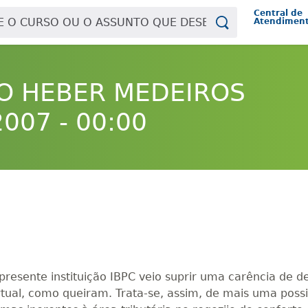
Central de
Atendimen
IO HEBER MEDEIROS
007 - 00:00
 presente instituição IBPC veio suprir uma carência de 
virtual, como queiram. Trata-se, assim, de mais uma poss