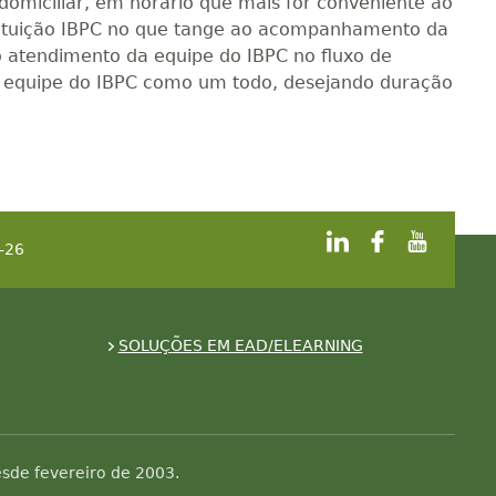
 domiciliar, em horário que mais for conveniente ao
nstituição IBPC no que tange ao acompanhamento da
o atendimento da equipe do IBPC no fluxo de
r a equipe do IBPC como um todo, desejando duração
-26
SOLUÇÕES EM EAD/ELEARNING
sde fevereiro de 2003.