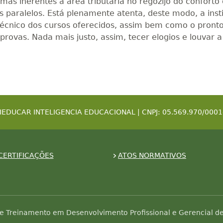
mas inerentes à área tributária no regozijo do conforto
hos paralelos. Está plenamente atenta, deste modo, a i
o técnico dos cursos oferecidos, assim bem como o pront
 provas. Nada mais justo, assim, tecer elogios e louva
IEDUCAR INTELIGENCIA EDUCACIONAL | CNPJ: 05.569.970/0001
CERTIFICAÇÕES
ATOS NORMATIVOS
e Treinamento em Desenvolvimento Profissional e Gerencial de