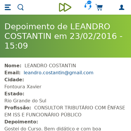
Skip main navigation
Skip to main content
Carrinho de 
Unieducar
Depoimento de LEANDRO
COSTANTIN em 23/02/2016 -
15:09
Nome:
LEANDRO COSTANTIN
Email:
leandro.costantin@gmail.com
Cidade:
Fontoura Xavier
Estado:
Rio Grande do Sul
Profissão:
CONSULTOR TRIBUTÁRIO COM ÊNFASE
EM ISS E FUNCIONÁRIO PÚBLICO
Depoimento:
Gostei do Curso. Bem didático e com boa