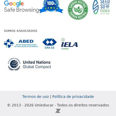
A Unieduc
SOMOS ASSOCIADOS
Associada a ABED
Associada a CRA-CE
Associada a IE
Associada a UN Global
Termos de uso
|
Política de privacidade
© 2013 - 2026 Unieducar - Todos os direitos reservados