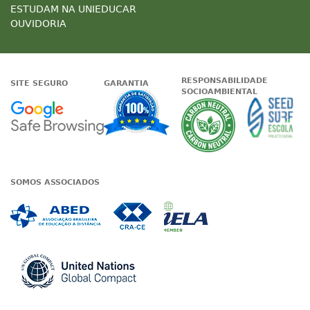
ESTUDAM NA UNIEDUCAR
OUVIDORIA
RESPONSABILIDADE
SITE SEGURO
GARANTIA
SOCIOAMBIENTAL
Google - Status do site no Nave
Garantia de satisfaçã
A Unieduc
SOMOS ASSOCIADOS
Associada a ABED
Associada a CRA-CE
Associada a IE
Associada a UN Global