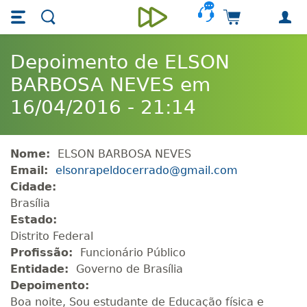
Skip main navigation
Skip to main content
Carrinho de 
Unieducar
Depoimento de ELSON
BARBOSA NEVES em
16/04/2016 - 21:14
Nome:
ELSON BARBOSA NEVES
Email:
elsonrapeldocerrado@gmail.com
Cidade:
Brasília
Estado:
Distrito Federal
Profissão:
Funcionário Público
Entidade:
Governo de Brasília
Depoimento:
Boa noite, Sou estudante de Educação física e