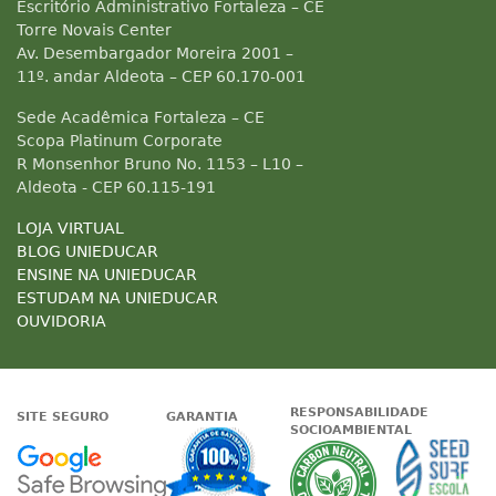
Escritório Administrativo Fortaleza – CE
Torre Novais Center
Av. Desembargador Moreira 2001 –
11º. andar Aldeota – CEP 60.170-001
Sede Acadêmica Fortaleza – CE
Scopa Platinum Corporate
R Monsenhor Bruno No. 1153 – L10 –
Aldeota - CEP 60.115-191
LOJA VIRTUAL
BLOG UNIEDUCAR
ENSINE NA UNIEDUCAR
ESTUDAM NA UNIEDUCAR
OUVIDORIA
RESPONSABILIDADE
SITE SEGURO
GARANTIA
SOCIOAMBIENTAL
Google - Status do site no Nave
Garantia de satisfaçã
A Unieduc