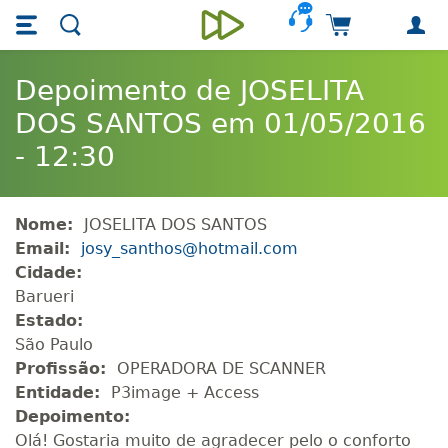
Skip main navigation
Skip to main content
Carrinho de 
Unieducar
Depoimento de JOSELITA
DOS SANTOS em 01/05/2016
- 12:30
Nome:
JOSELITA DOS SANTOS
Email:
josy_santhos@hotmail.com
Cidade:
Barueri
Estado:
São Paulo
Profissão:
OPERADORA DE SCANNER
Entidade:
P3image + Access
Depoimento:
Olá! Gostaria muito de agradecer pelo o conforto