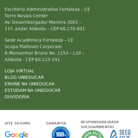
Escritório Administrativo Fortaleza – CE
Torre Novais Center
Av. Desembargador Moreira 2001 –
11º. andar Aldeota – CEP 60.170-001
Sede Acadêmica Fortaleza – CE
Scopa Platinum Corporate
R Monsenhor Bruno No. 1153 – L10 –
Aldeota - CEP 60.115-191
LOJA VIRTUAL
BLOG UNIEDUCAR
ENSINE NA UNIEDUCAR
ESTUDAM NA UNIEDUCAR
OUVIDORIA
RESPONSABILIDADE
SITE SEGURO
GARANTIA
SOCIOAMBIENTAL
Google - Status do site no Nave
Garantia de satisfaçã
A Unieduc