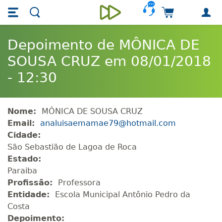
Skip main navigation
Skip to main content
Carrinho de 
Unieducar
Depoimento de MÔNICA DE
SOUSA CRUZ em 08/01/2018
- 12:30
Nome:
MÔNICA DE SOUSA CRUZ
Email:
analuisaemamae79@hotmail.com
Cidade:
São Sebastião de Lagoa de Roca
Estado:
Paraiba
Profissão:
Professora
Entidade:
Escola Municipal Antônio Pedro da
Costa
Depoimento: