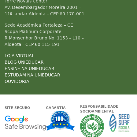
Torre Novais Center
Av. Desembargador Moreira 2001 –
11º. andar Aldeota – CEP 60.170-001
Sede Acadêmica Fortaleza – CE
Scopa Platinum Corporate
R Monsenhor Bruno No. 1153 – L10 –
Aldeota - CEP 60.115-191
LOJA VIRTUAL
BLOG UNIEDUCAR
ENSINE NA UNIEDUCAR
ESTUDAM NA UNIEDUCAR
OUVIDORIA
RESPONSABILIDADE
SITE SEGURO
GARANTIA
SOCIOAMBIENTAL
Google - Status do site no Nave
Garantia de satisfaçã
A Unieduc