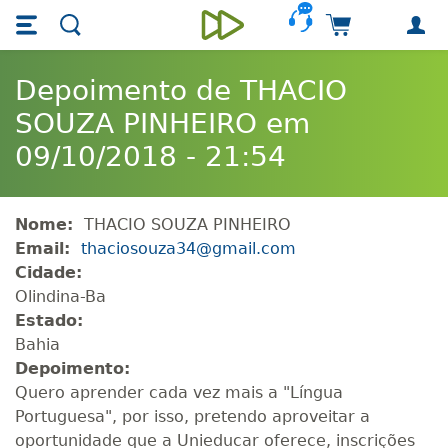
Skip main navigation
Skip to main content
Carrinho de 
Unieducar
Depoimento de THACIO
SOUZA PINHEIRO em
09/10/2018 - 21:54
Nome:
THACIO SOUZA PINHEIRO
Email:
thaciosouza34@gmail.com
Cidade:
Olindina-Ba
Estado:
Bahia
Depoimento:
Quero aprender cada vez mais a "Língua
Portuguesa", por isso, pretendo aproveitar a
oportunidade que a Unieducar oferece, inscrições