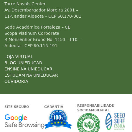
Torre Novais Center
Av. Desembargador Moreira 2001 –
11º. andar Aldeota – CEP 60.170-001
Sede Acadêmica Fortaleza – CE
Scopa Platinum Corporate
R Monsenhor Bruno No. 1153 – L10 –
Aldeota - CEP 60.115-191
LOJA VIRTUAL
BLOG UNIEDUCAR
ENSINE NA UNIEDUCAR
ESTUDAM NA UNIEDUCAR
OUVIDORIA
RESPONSABILIDADE
SITE SEGURO
GARANTIA
SOCIOAMBIENTAL
Google - Status do site no Nave
Garantia de satisfaçã
A Unieduc