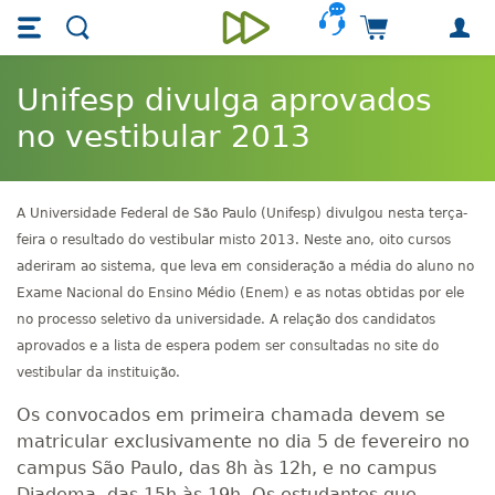
Skip main navigation
Skip to main content
Carrinho de 
Unieducar
Unifesp divulga aprovados
no vestibular 2013
A Universidade Federal de São Paulo (Unifesp) divulgou nesta terça-
feira o resultado do vestibular misto 2013. Neste ano, oito cursos
aderiram ao sistema, que leva em consideração a média do aluno no
Exame Nacional do Ensino Médio (Enem) e as notas obtidas por ele
no processo seletivo da universidade. A relação dos candidatos
aprovados e a lista de espera podem ser consultadas no site do
vestibular da instituição.
Os convocados em primeira chamada devem se
matricular exclusivamente no dia 5 de fevereiro no
campus São Paulo, das 8h às 12h, e no campus
Diadema, das 15h às 19h. Os estudantes que