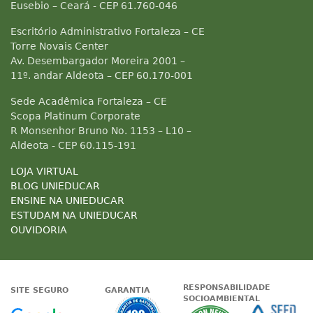
Eusebio – Ceará - CEP 61.760-046
Escritório Administrativo Fortaleza – CE
Torre Novais Center
Av. Desembargador Moreira 2001 –
11º. andar Aldeota – CEP 60.170-001
Sede Acadêmica Fortaleza – CE
Scopa Platinum Corporate
R Monsenhor Bruno No. 1153 – L10 –
Aldeota - CEP 60.115-191
LOJA VIRTUAL
BLOG UNIEDUCAR
ENSINE NA UNIEDUCAR
ESTUDAM NA UNIEDUCAR
OUVIDORIA
RESPONSABILIDADE
SITE SEGURO
GARANTIA
SOCIOAMBIENTAL
Google - Status do site no Nave
Garantia de satisfaçã
A Unieduc