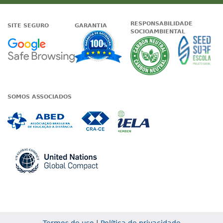
RESPONSABILIDADE
SITE SEGURO
GARANTIA
SOCIOAMBIENTAL
Google - Status do site no Nave
Garantia de satisfaçã
A Unieduc
SOMOS ASSOCIADOS
Associada a ABED
Associada a CRA-CE
Associada a IE
Associada a UN Global