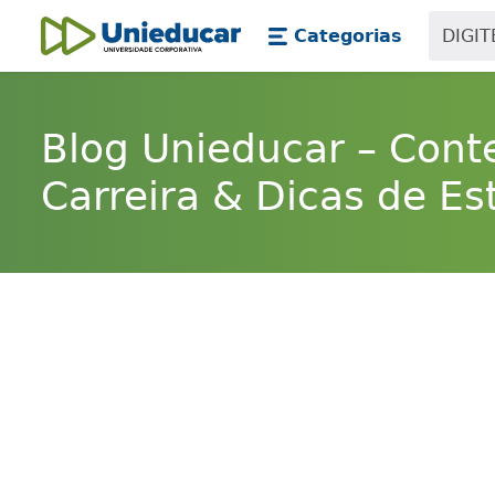
Skip main navigation
Skip to main content
Categorias
Unieducar
Blog Unieducar – Cont
Carreira & Dicas de Es