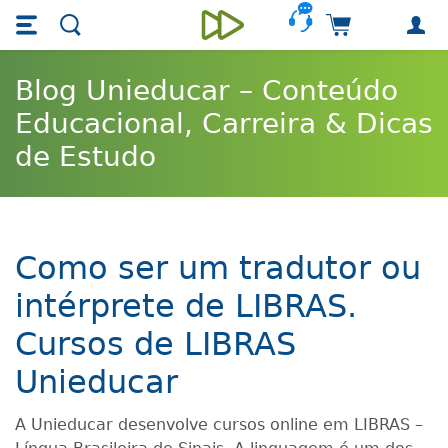
Skip main navigation
Skip to main content
Carrinho de 
Unieducar
Blog Unieducar – Conteúdo
Educacional, Carreira & Dicas
de Estudo
Como ser um tradutor ou
intérprete de LIBRAS.
Cursos de LIBRAS
Unieducar
A Unieducar desenvolve cursos online em LIBRAS –