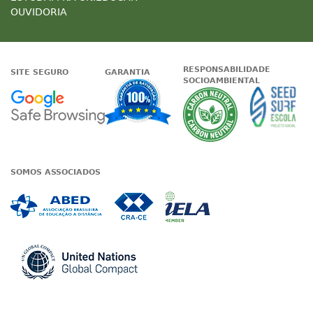
OUVIDORIA
RESPONSABILIDADE
SITE SEGURO
GARANTIA
SOCIOAMBIENTAL
Google - Status do site no Nave
Garantia de satisfaçã
A Unieduc
SOMOS ASSOCIADOS
Associada a ABED
Associada a CRA-CE
Associada a IE
Associada a UN Global