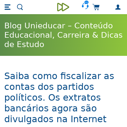
Skip main navigation
Skip to main content
Carrinho de 
Unieducar
Blog Unieducar – Conteúdo
Educacional, Carreira & Dicas
de Estudo
Saiba como fiscalizar as
contas dos partidos
políticos. Os extratos
bancários agora são
divulgados na Internet